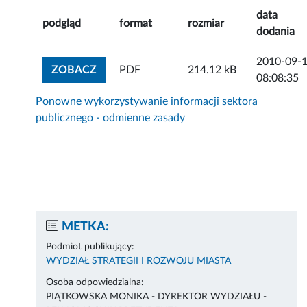
data
podgląd
format
rozmiar
dodania
2010-09-
ZOBACZ ZAŁĄCZNIK
ZOBACZ
PDF
214.12 kB
08:08:35
Ponowne wykorzystywanie informacji sektora
publicznego - odmienne zasady
METKA:
Podmiot publikujący:
WYDZIAŁ STRATEGII I ROZWOJU MIASTA
Osoba odpowiedzialna:
PIĄTKOWSKA MONIKA - DYREKTOR WYDZIAŁU -