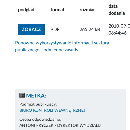
data
podgląd
format
rozmiar
dodania
2010-09-
ZOBACZ ZAŁĄCZNIK
ZOBACZ
PDF
265.24 kB
06:44:46
Ponowne wykorzystywanie informacji sektora
publicznego - odmienne zasady
METKA:
Podmiot publikujący:
BIURO KONTROLI WEWNĘTRZNEJ
Osoba odpowiedzialna:
ANTONI FRYCZEK - DYREKTOR WYDZIAŁU