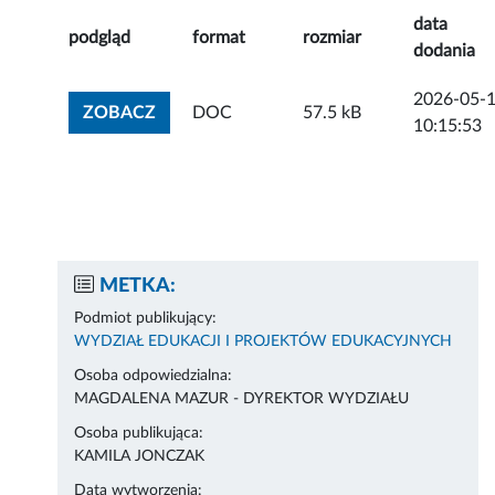
data
podgląd
format
rozmiar
dodania
2026-05-
ZOBACZ ZAŁĄCZNIK
ZOBACZ
DOC
57.5 kB
10:15:53
METKA:
Podmiot publikujący:
WYDZIAŁ EDUKACJI I PROJEKTÓW EDUKACYJNYCH
Osoba odpowiedzialna:
MAGDALENA MAZUR - DYREKTOR WYDZIAŁU
Osoba publikująca:
KAMILA JONCZAK
Data wytworzenia: