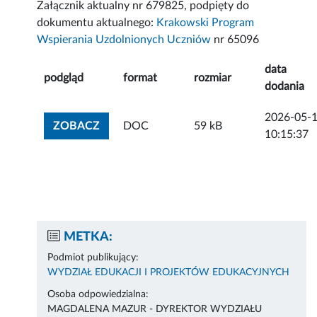
Załącznik aktualny nr 679825, podpięty do
dokumentu aktualnego:
Krakowski Program
Wspierania Uzdolnionych Uczniów
nr 65096
data
podgląd
format
rozmiar
dodania
2026-05-
ZOBACZ ZAŁĄCZNIK
ZOBACZ
DOC
59 kB
10:15:37
METKA:
Podmiot publikujący:
WYDZIAŁ EDUKACJI I PROJEKTÓW EDUKACYJNYCH
Osoba odpowiedzialna:
MAGDALENA MAZUR - DYREKTOR WYDZIAŁU