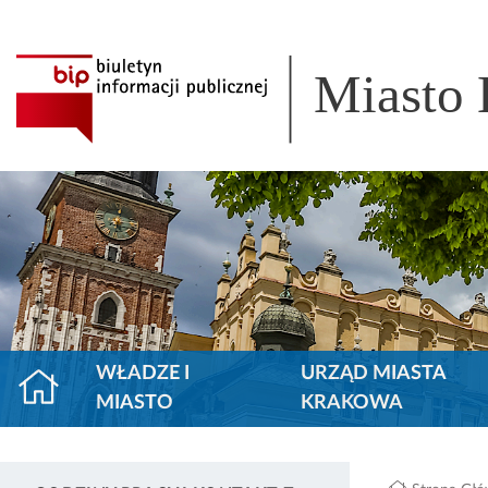
Miasto
WŁADZE I
URZĄD MIASTA
MIASTO
KRAKOWA