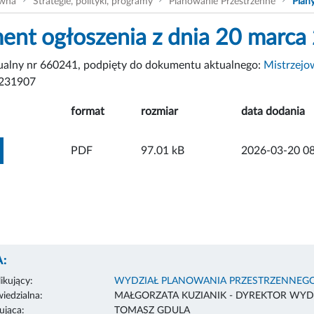
ówna
Strategie, polityki, programy
Planowanie Przestrzenne
Plan
nt ogłoszenia z dnia 20 marca 
tualny nr 660241, podpięty do dokumentu aktualnego:
Mistrzejo
231907
format
rozmiar
data dodania
ZOBACZ ZAŁĄCZNIK
PDF
97.01 kB
2026-03-20 08
:
ikujący:
WYDZIAŁ PLANOWANIA PRZESTRZENNEG
edzialna:
MAŁGORZATA KUZIANIK - DYREKTOR WYD
ująca:
TOMASZ GDULA