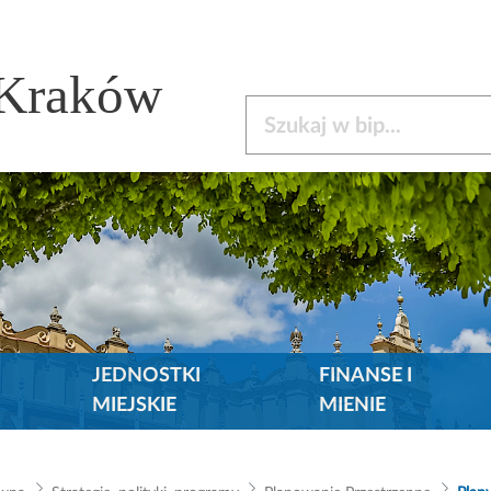
 Kraków
Szukaj w bip
JEDNOSTKI
FINANSE I
MIEJSKIE
MIENIE