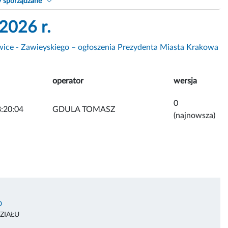
y sporządzane
2026 r.
wice - Zawieyskiego – ogłoszenia Prezydenta Miasta Krakowa
operator
wersja
0
:20:04
GDULA TOMASZ
(najnowsza)
O
ZIAŁU