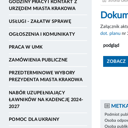
Strona Gł
GODZINY PRACY I KONTAKT Z
URZĘDEM MIASTA KRAKOWA
Dokume
USŁUGI - ZAŁATW SPRAWĘ
Załącznik ak
dot. planu
nr 
OGŁOSZENIA I KOMUNIKATY
podgląd
PRACA W UMK
ZAMÓWIENIA PUBLICZNE
ZOBACZ
PRZEDTERMINOWE WYBORY
PREZYDENTA MIASTA KRAKOWA
NABÓR UZUPEŁNIAJĄCY
ŁAWNIKÓW NA KADENCJĘ 2024-
METKA
2027
Podmiot publ
POMOC DLA UKRAINY
Osoba odpowi
Osoba publik