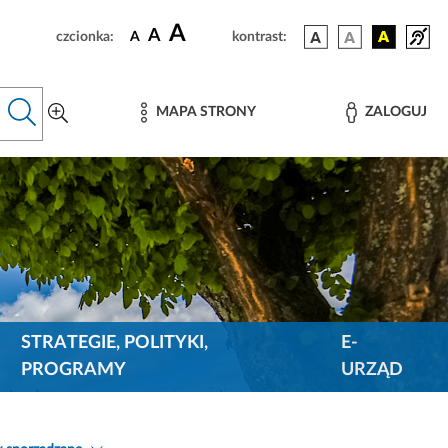
A
A
czcionka:
A
kontrast:
MAPA STRONY
ZALOGUJ
STRATEGIE, POLITYKI,
E-
PROGRAMY
URZĄD