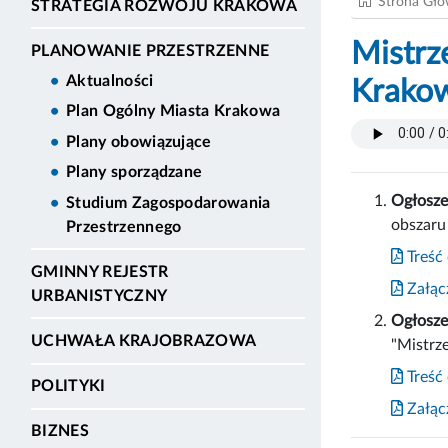
Strona Gł
STRATEGIA ROZWOJU KRAKOWA
Mistrz
PLANOWANIE PRZESTRZENNE
Aktualności
Krakow
Plan Ogólny Miasta Krakowa
Plany obowiązujące
Plany sporządzane
Ogłosze
Studium Zagospodarowania
obszaru
Przestrzennego
Treść
GMINNY REJESTR
Załącz
URBANISTYCZNY
Ogłosze
UCHWAŁA KRAJOBRAZOWA
"Mistrz
Treść
POLITYKI
Załącz
BIZNES