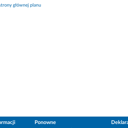
trony głównej planu
ormacji
Ponowne
Deklar