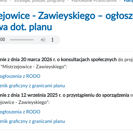
ówna
Strategie, polityki, programy
Planowanie Przestrzenne
Plan
ejowice - Zawieyskiego – ogłos
a dot. planu
nie z dnia 20 marca 2026 r. o konsultacjach społecznych
do proj
 "Mistrzejowice - Zawieyskiego":
 ogłoszenia z RODO
nik graficzny z granicami planu
nie z dnia 12 września 2025 r. o przystąpieniu do sporządzenia
m
ejowice - Zawieyskiego":
 ogłoszenia z RODO
nik graficzny z granicami planu