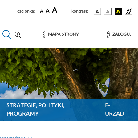
A
A
czcionka:
A
kontrast:
MAPA STRONY
ZALOGUJ
STRATEGIE, POLITYKI,
E-
PROGRAMY
URZĄD