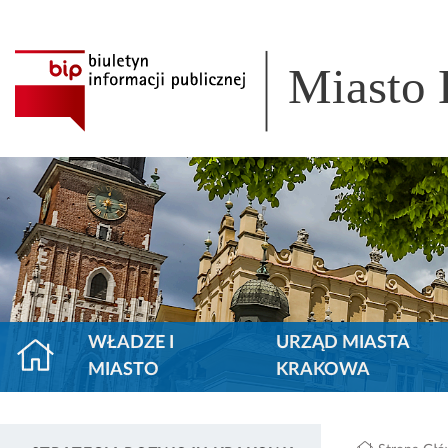
Miasto
WŁADZE I
URZĄD MIASTA
MIASTO
KRAKOWA