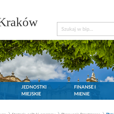
 Kraków
Szukaj w bip
JEDNOSTKI
FINANSE I
MIEJSKIE
MIENIE