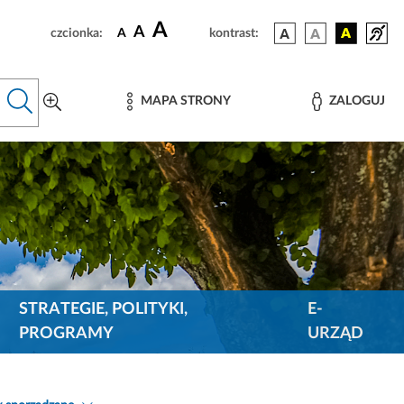
A
A
czcionka:
A
kontrast:
MAPA STRONY
ZALOGUJ
STRATEGIE, POLITYKI,
E-
PROGRAMY
URZĄD