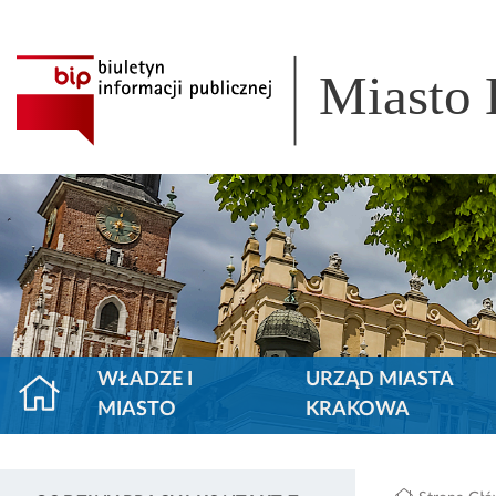
Miasto
WŁADZE I
URZĄD MIASTA
MIASTO
KRAKOWA