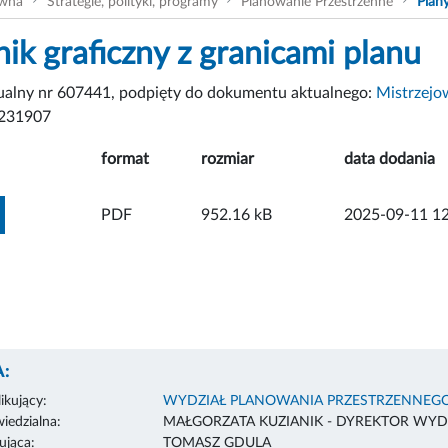
ówna
Strategie, polityki, programy
Planowanie Przestrzenne
Plan
nik graficzny z granicami planu
tualny nr 607441, podpięty do dokumentu aktualnego:
Mistrzejo
231907
format
rozmiar
data dodania
ZOBACZ ZAŁĄCZNIK
PDF
952.16 kB
2025-09-11 12
:
ikujący:
WYDZIAŁ PLANOWANIA PRZESTRZENNEG
edzialna:
MAŁGORZATA KUZIANIK - DYREKTOR WYD
ująca:
TOMASZ GDULA