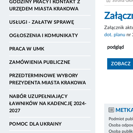
Strona Gł
GODZINY PRACY I KONTAKT Z
URZĘDEM MIASTA KRAKOWA
Załącz
USŁUGI - ZAŁATW SPRAWĘ
Załącznik ak
dot. planu
nr 
OGŁOSZENIA I KOMUNIKATY
podgląd
PRACA W UMK
ZAMÓWIENIA PUBLICZNE
ZOBACZ
PRZEDTERMINOWE WYBORY
PREZYDENTA MIASTA KRAKOWA
NABÓR UZUPEŁNIAJĄCY
ŁAWNIKÓW NA KADENCJĘ 2024-
METKA
2027
Podmiot publ
POMOC DLA UKRAINY
Osoba odpowi
Osoba publik