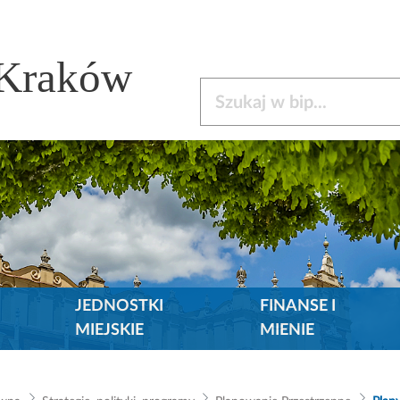
 Kraków
Szukaj w bip
JEDNOSTKI
FINANSE I
MIEJSKIE
MIENIE