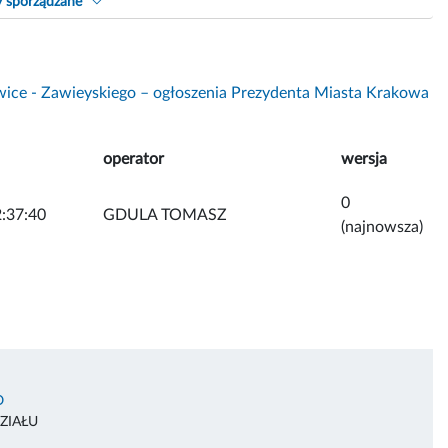
y sporządzane
wice - Zawieyskiego – ogłoszenia Prezydenta Miasta Krakowa
operator
wersja
0
:37:40
GDULA TOMASZ
(najnowsza)
O
ZIAŁU