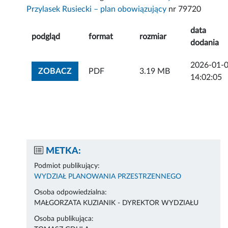
Przylasek Rusiecki – plan obowiązujący
nr 79720
data
podgląd
format
rozmiar
dodania
2026-01-
ZOBACZ ZAŁĄCZNIK
ZOBACZ
PDF
3.19 MB
14:02:05
METKA:
Podmiot publikujący:
WYDZIAŁ PLANOWANIA PRZESTRZENNEGO
Osoba odpowiedzialna:
MAŁGORZATA KUZIANIK - DYREKTOR WYDZIAŁU
Osoba publikująca: