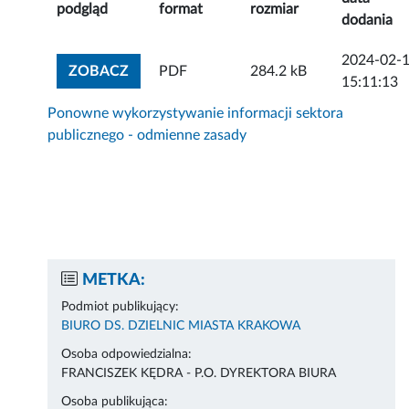
podgląd
format
rozmiar
dodania
2024-02-
ZOBACZ ZAŁĄCZNIK
ZOBACZ
PDF
284.2 kB
15:11:13
Ponowne wykorzystywanie informacji sektora
publicznego - odmienne zasady
METKA:
Podmiot publikujący:
BIURO DS. DZIELNIC MIASTA KRAKOWA
Osoba odpowiedzialna:
FRANCISZEK KĘDRA - P.O. DYREKTORA BIURA
Osoba publikująca: