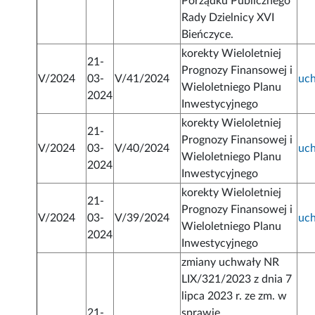
Porządku Publicznego
Rady Dzielnicy XVI
Bieńczyce.
korekty Wieloletniej
21-
Prognozy Finansowej i
V/2024
03-
V/41/2024
uc
Wieloletniego Planu
2024
Inwestycyjnego
korekty Wieloletniej
21-
Prognozy Finansowej i
V/2024
03-
V/40/2024
uc
Wieloletniego Planu
2024
Inwestycyjnego
korekty Wieloletniej
21-
Prognozy Finansowej i
V/2024
03-
V/39/2024
uc
Wieloletniego Planu
2024
Inwestycyjnego
zmiany uchwały NR
LIX/321/2023 z dnia 7
lipca 2023 r. ze zm. w
21-
sprawie