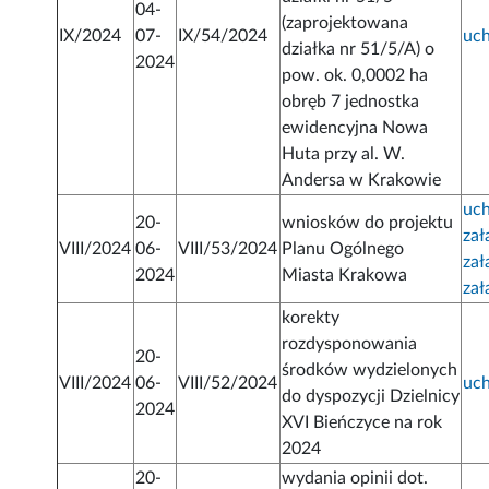
04-
(zaprojektowana
IX/2024
07-
IX/54/2024
uc
działka nr 51/5/A) o
2024
pow. ok. 0,0002 ha
obręb 7 jednostka
ewidencyjna Nowa
Huta przy al. W.
Andersa w Krakowie
uc
20-
wniosków do projektu
zał
VIII/2024
06-
VIII/53/2024
Planu Ogólnego
zał
2024
Miasta Krakowa
zał
korekty
rozdysponowania
20-
środków wydzielonych
VIII/2024
06-
VIII/52/2024
uc
do dyspozycji Dzielnicy
2024
XVI Bieńczyce na rok
2024
20-
wydania opinii dot.