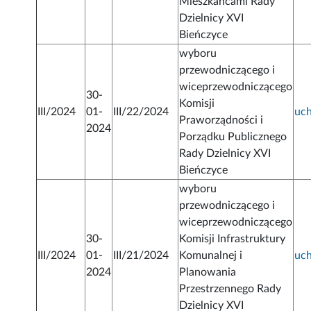
Mieszkańcami Rady
Dzielnicy XVI
Bieńczyce
wyboru
przewodniczącego i
wiceprzewodniczącego
30-
Komisji
III/2024
01-
III/22/2024
uc
Praworządności i
2024
Porządku Publicznego
Rady Dzielnicy XVI
Bieńczyce
wyboru
przewodniczącego i
wiceprzewodniczącego
30-
Komisji Infrastruktury
III/2024
01-
III/21/2024
Komunalnej i
uc
2024
Planowania
Przestrzennego Rady
Dzielnicy XVI