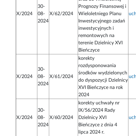
30-
Prognozy Finansowej i
X/2024
08-
X/62/2024
Wieloletniego Planu
uc
2024
Inwestycyjnego zadań
inwestycyjnych i
remontowych na
terenie Dzielnicy XVI
Bieńczyce
korekty
rozdysponowania
30-
środków wydzielonych
X/2024
08-
X/61/2024
uc
do dyspozycji Dzielnicy
2024
XVI Bieńczyce na rok
2024
korekty uchwały nr
30-
IX/56/2024 Rady
X/2024
08-
X/60/2024
Dzielnicy XVI
uc
2024
Bieńczyce z dnia 4
lipca 2024 r.