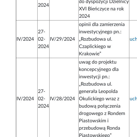
do dyspozycji Dzielnicy
2024
XVI Bieńczyce na rok
2024
opinii dla zamierzenia
27-
inwestycyjnego pn.:
IV/2024
02-
IV/29/2024
„Rozbudowa ul.
uc
2024
Czaplickiego w
Krakowie”
uwag do projektu
koncepcyjnego dla
inwestycji pn.:
„Rozbudowa ul.
27-
generała Leopolda
IV/2024
02-
IV/28/2024
Okulickiego wraz z
uc
2024
budową połączenia
drogowego z Rondem
Piastowskim i
przebudową Ronda
Piastowskiego”