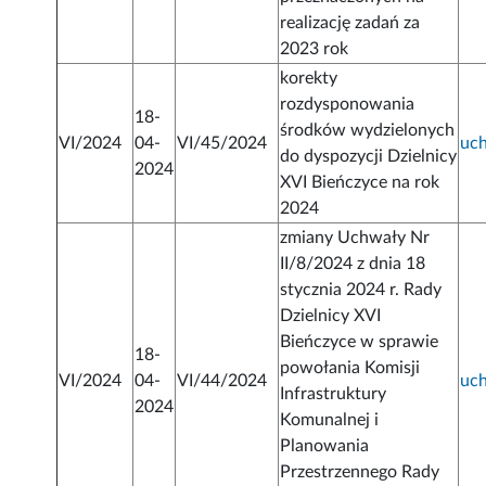
realizację zadań za
2023 rok
korekty
rozdysponowania
18-
środków wydzielonych
VI/2024
04-
VI/45/2024
uc
do dyspozycji Dzielnicy
2024
XVI Bieńczyce na rok
2024
zmiany Uchwały Nr
II/8/2024 z dnia 18
stycznia 2024 r. Rady
Dzielnicy XVI
Bieńczyce w sprawie
18-
powołania Komisji
VI/2024
04-
VI/44/2024
uc
Infrastruktury
2024
Komunalnej i
Planowania
Przestrzennego Rady