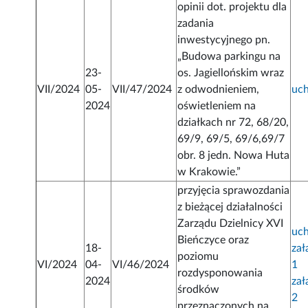
opinii dot. projektu dla
zadania
inwestycyjnego pn.
„Budowa parkingu na
23-
os. Jagiellońskim wraz
VII/2024
05-
VII/47/2024
z odwodnieniem,
uc
2024
oświetleniem na
działkach nr 72, 68/20,
69/9, 69/5, 69/6,69/7
obr. 8 jedn. Nowa Huta
w Krakowie.”
przyjęcia sprawozdania
z bieżącej działalności
Zarządu Dzielnicy XVI
uc
Bieńczyce oraz
18-
zał
poziomu
VI/2024
04-
VI/46/2024
1
rozdysponowania
2024
zał
środków
2
przeznaczonych na