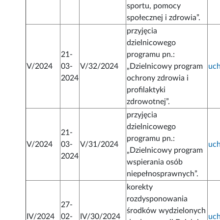
sportu, pomocy
społecznej i zdrowia”.
przyjęcia
dzielnicowego
21-
programu pn.:
V/2024
03-
V/32/2024
„Dzielnicowy program
uc
2024
ochrony zdrowia i
profilaktyki
zdrowotnej”.
przyjęcia
dzielnicowego
21-
programu pn.:
V/2024
03-
V/31/2024
uc
„Dzielnicowy program
2024
wspierania osób
niepełnosprawnych”.
korekty
rozdysponowania
27-
środków wydzielonych
IV/2024
02-
IV/30/2024
uc