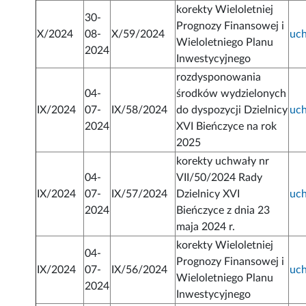
korekty Wieloletniej
30-
Prognozy Finansowej i
X/2024
08-
X/59/2024
uc
Wieloletniego Planu
2024
Inwestycyjnego
rozdysponowania
04-
środków wydzielonych
IX/2024
07-
IX/58/2024
do dyspozycji Dzielnicy
uc
2024
XVI Bieńczyce na rok
2025
korekty uchwały nr
04-
VII/50/2024 Rady
IX/2024
07-
IX/57/2024
Dzielnicy XVI
uc
2024
Bieńczyce z dnia 23
maja 2024 r.
korekty Wieloletniej
04-
Prognozy Finansowej i
IX/2024
07-
IX/56/2024
uc
Wieloletniego Planu
2024
Inwestycyjnego