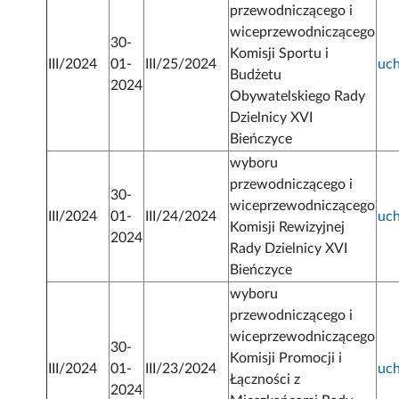
przewodniczącego i
wiceprzewodniczącego
30-
Komisji Sportu i
III/2024
01-
III/25/2024
uc
Budżetu
2024
Obywatelskiego Rady
Dzielnicy XVI
Bieńczyce
wyboru
przewodniczącego i
30-
wiceprzewodniczącego
III/2024
01-
III/24/2024
uc
Komisji Rewizyjnej
2024
Rady Dzielnicy XVI
Bieńczyce
wyboru
przewodniczącego i
wiceprzewodniczącego
30-
Komisji Promocji i
III/2024
01-
III/23/2024
uc
Łączności z
2024