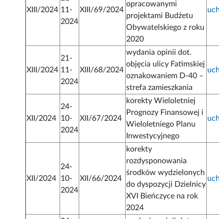
opracowanymi
XIII/2024
11-
XIII/69/2024
uc
projektami Budżetu
2024
Obywatelskiego z roku
2020
wydania opinii dot.
21-
objęcia ulicy Fatimskiej
XIII/2024
11-
XIII/68/2024
uc
oznakowaniem D-40 –
2024
strefa zamieszkania
korekty Wieloletniej
24-
Prognozy Finansowej i
XII/2024
10-
XII/67/2024
uc
Wieloletniego Planu
2024
Inwestycyjnego
korekty
rozdysponowania
24-
środków wydzielonych
XII/2024
10-
XII/66/2024
uc
do dyspozycji Dzielnicy
2024
XVI Bieńczyce na rok
2024