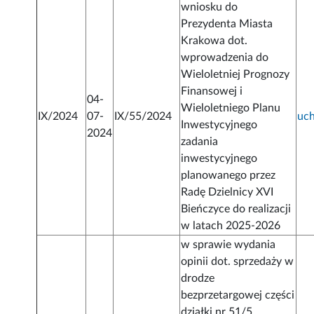
wniosku do
Prezydenta Miasta
Krakowa dot.
wprowadzenia do
Wieloletniej Prognozy
Finansowej i
04-
Wieloletniego Planu
IX/2024
07-
IX/55/2024
uc
Inwestycyjnego
2024
zadania
inwestycyjnego
planowanego przez
Radę Dzielnicy XVI
Bieńczyce do realizacji
w latach 2025-2026
w sprawie wydania
opinii dot. sprzedaży w
drodze
bezprzetargowej części
działki nr 51/5