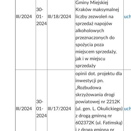
Gminy Miejskiej
30-
Kraków maksymalnej
III/2024
01-
III/18/2024
liczby zezwoleń na
uc
2024
sprzedaż napojów
alkoholowych
przeznaczonych do
spożycia poza
miejscem sprzedaży,
jak i w miejscu
sprzedaży
opinii dot. projektu dla
inwestycji pn.
„Rozbudowa
skrzyżowania drogi
30-
powiatowej nr 2212K
III/2024
01-
III/17/2024
(ul. gen. L. Okulickiego)
uc
2024
z drogą gminną nr
602372K (ul. Fatimską)
i z drogą gminną nr