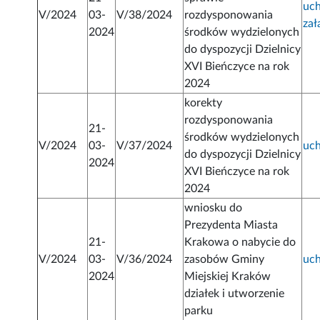
uc
V/2024
03-
V/38/2024
rozdysponowania
zał
2024
środków wydzielonych
do dyspozycji Dzielnicy
XVI Bieńczyce na rok
2024
korekty
rozdysponowania
21-
środków wydzielonych
V/2024
03-
V/37/2024
uc
do dyspozycji Dzielnicy
2024
XVI Bieńczyce na rok
2024
wniosku do
Prezydenta Miasta
21-
Krakowa o nabycie do
V/2024
03-
V/36/2024
zasobów Gminy
uc
2024
Miejskiej Kraków
działek i utworzenie
parku