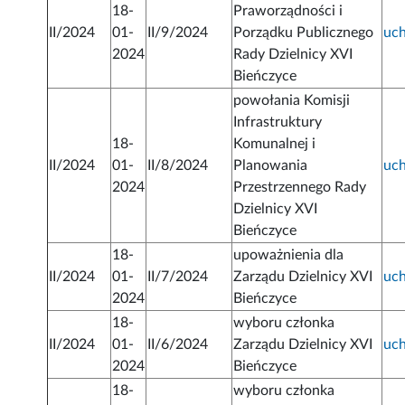
18-
Praworządności i
II/2024
01-
II/9/2024
Porządku Publicznego
uc
2024
Rady Dzielnicy XVI
Bieńczyce
powołania Komisji
Infrastruktury
18-
Komunalnej i
II/2024
01-
II/8/2024
Planowania
uc
2024
Przestrzennego Rady
Dzielnicy XVI
Bieńczyce
18-
upoważnienia dla
II/2024
01-
II/7/2024
Zarządu Dzielnicy XVI
uc
2024
Bieńczyce
18-
wyboru członka
II/2024
01-
II/6/2024
Zarządu Dzielnicy XVI
uc
2024
Bieńczyce
18-
wyboru członka