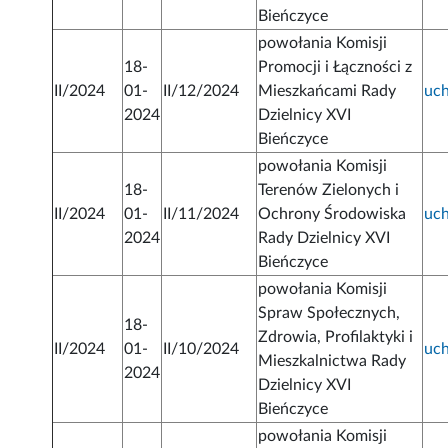
Bieńczyce
powołania Komisji
18-
Promocji i Łączności z
II/2024
01-
II/12/2024
Mieszkańcami Rady
uc
2024
Dzielnicy XVI
Bieńczyce
powołania Komisji
18-
Terenów Zielonych i
II/2024
01-
II/11/2024
Ochrony Środowiska
uc
2024
Rady Dzielnicy XVI
Bieńczyce
powołania Komisji
Spraw Społecznych,
18-
Zdrowia, Profilaktyki i
II/2024
01-
II/10/2024
uc
Mieszkalnictwa Rady
2024
Dzielnicy XVI
Bieńczyce
powołania Komisji