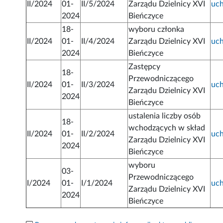
II/2024
01-
II/5/2024
Zarządu Dzielnicy XVI
uc
2024
Bieńczyce
18-
wyboru członka
II/2024
01-
II/4/2024
Zarządu Dzielnicy XVI
uc
2024
Bieńczyce
Zastępcy
18-
Przewodniczącego
II/2024
01-
II/3/2024
uc
Zarządu Dzielnicy XVI
2024
Bieńczyce
ustalenia liczby osób
18-
wchodzących w skład
II/2024
01-
II/2/2024
uc
Zarządu Dzielnicy XVI
2024
Bieńczyce
wyboru
03-
Przewodniczącego
I/2024
01-
I/1/2024
uc
Zarządu Dzielnicy XVI
2024
Bieńczyce