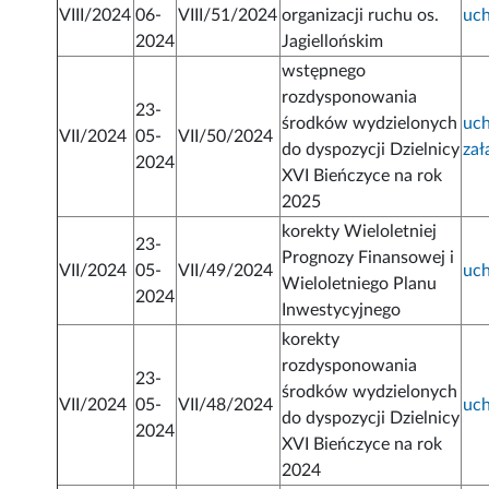
VIII/2024
06-
VIII/51/2024
organizacji ruchu os.
uc
2024
Jagiellońskim
wstępnego
rozdysponowania
23-
środków wydzielonych
uc
VII/2024
05-
VII/50/2024
do dyspozycji Dzielnicy
zał
2024
XVI Bieńczyce na rok
2025
korekty Wieloletniej
23-
Prognozy Finansowej i
VII/2024
05-
VII/49/2024
uc
Wieloletniego Planu
2024
Inwestycyjnego
korekty
rozdysponowania
23-
środków wydzielonych
VII/2024
05-
VII/48/2024
uc
do dyspozycji Dzielnicy
2024
XVI Bieńczyce na rok
2024