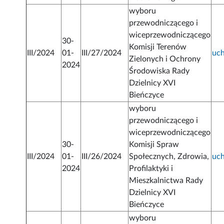
wyboru
przewodniczącego i
wiceprzewodniczącego
30-
Komisji Terenów
III/2024
01-
III/27/2024
uc
Zielonych i Ochrony
2024
Środowiska Rady
Dzielnicy XVI
Bieńczyce
wyboru
przewodniczącego i
wiceprzewodniczącego
30-
Komisji Spraw
III/2024
01-
III/26/2024
Społecznych, Zdrowia,
uc
2024
Profilaktyki i
Mieszkalnictwa Rady
Dzielnicy XVI
Bieńczyce
wyboru