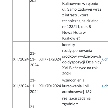
2024
Kalinowym w rejonie
ul. Samorządowej wraz
z infrastrukturą
techniczną na działce
nr 123/11, obr. 8
Nowa Huta w
Krakowie”.
korekty
rozdysponowania
21-
środków wydzielonych
XIII/2024
11-
XIII/71/2024
uc
do dyspozycji Dzielnicy
2024
XVI Bieńczyce na rok
2024
21-
wzmocnienia
XIII/2024
11-
XIII/70/2024
kursowania linii
uc
2024
autobusowej 139
realizacji zadania
zgodnie z
21-