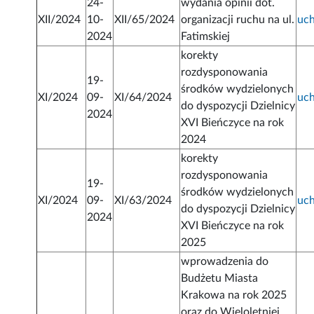
24-
wydania opinii dot.
XII/2024
10-
XII/65/2024
organizacji ruchu na ul.
uc
2024
Fatimskiej
korekty
rozdysponowania
19-
środków wydzielonych
XI/2024
09-
XI/64/2024
uc
do dyspozycji Dzielnicy
2024
XVI Bieńczyce na rok
2024
korekty
rozdysponowania
19-
środków wydzielonych
XI/2024
09-
XI/63/2024
uc
do dyspozycji Dzielnicy
2024
XVI Bieńczyce na rok
2025
wprowadzenia do
Budżetu Miasta
Krakowa na rok 2025
oraz do Wieloletniej