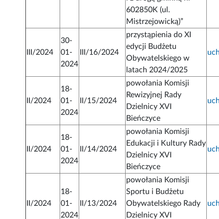
602850K (ul.
Mistrzejowicką)”
przystąpienia do XI
30-
edycji Budżetu
III/2024
01-
III/16/2024
uc
Obywatelskiego w
2024
latach 2024/2025
powołania Komisji
18-
Rewizyjnej Rady
II/2024
01-
II/15/2024
uc
Dzielnicy XVI
2024
Bieńczyce
powołania Komisji
18-
Edukacji i Kultury Rady
II/2024
01-
II/14/2024
uc
Dzielnicy XVI
2024
Bieńczyce
powołania Komisji
18-
Sportu i Budżetu
II/2024
01-
II/13/2024
Obywatelskiego Rady
uc
2024
Dzielnicy XVI