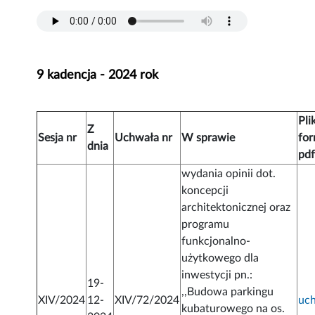
9 kadencja - 2024 rok
Pli
Z
Sesja nr
Uchwała nr
W sprawie
for
dnia
pd
wydania opinii dot.
koncepcji
architektonicznej oraz
programu
funkcjonalno-
użytkowego dla
inwestycji pn.:
19-
,,Budowa parkingu
XIV/2024
12-
XIV/72/2024
uc
kubaturowego na os.