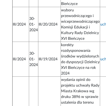
Bieńczyce
wyboru
przewodniczącego i
30-
wiceprzewodniczącego
III/2024
01-
III/20/2024
uc
Komisji Edukacji i
2024
Kultury Rady Dzielnicy
XVI Bieńczyce
korekty
rozdysponowania
30-
środków wydzielonych
III/2024
01-
III/19/2024
uc
do dyspozycji Dzielnicy
2024
XVI Bieńczyce na rok
2024
wydania opinii do
projektu uchwały Rady
Miasta Krakowa wg
druku 3896 w sprawie
ustalenia dla terenu