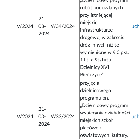
„Dzielnicowy program
robót budowlanych
przy istniejącej
21-
miejskiej
V/2024
03-
V/34/2024
uc
infrastrukturze
2024
drogowej w zakresie
dróg innych niż te
wymienione w § 3 pkt.
1 lit. c Statutu
Dzielnicy XVI
Bieńczyce”
przyjęcia
dzielnicowego
programu pn.:
„Dzielnicowy program
21-
wspierania działalności
V/2024
03-
V/33/2024
uc
miejskich szkół i
2024
placówek
oświatowych, kultury,