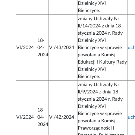
Dzielnicy XVI
Bieńczyce.
zmiany Uchwały Nr
II/14/2024 z dnia 18
stycznia 2024 r. Rady
18-
Dzielnicy XVI
VI/2024
04-
VI/43/2024
Bieńczyce w sprawie
uc
2024
powołania Komisji
Edukacji i Kultury Rady
Dzielnicy XVI
Bieńczyce.
zmiany Uchwały Nr
II/9/2024 z dnia 18
stycznia 2024 r. Rady
Dzielnicy XVI
18-
Bieńczyce w sprawie
VI/2024
04-
VI/42/2024
uc
powołania Komisji
2024
Praworządności i