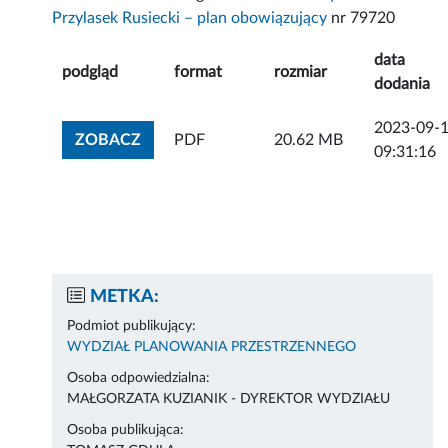
Przylasek Rusiecki – plan obowiązujący
nr 79720
data
podgląd
format
rozmiar
dodania
2023-09-
ZOBACZ ZAŁĄCZNIK
ZOBACZ
PDF
20.62 MB
09:31:16
METKA:
Podmiot publikujący:
WYDZIAŁ PLANOWANIA PRZESTRZENNEGO
Osoba odpowiedzialna:
MAŁGORZATA KUZIANIK - DYREKTOR WYDZIAŁU
Osoba publikująca: