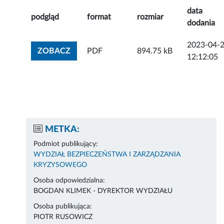
data
podgląd
format
rozmiar
dodania
2023-04-
ZOBACZ ZAŁĄCZNIK
ZOBACZ
PDF
894.75 kB
12:12:05
METKA:
Podmiot publikujący:
WYDZIAŁ BEZPIECZEŃSTWA I ZARZĄDZANIA
KRYZYSOWEGO
Osoba odpowiedzialna:
BOGDAN KLIMEK - DYREKTOR WYDZIAŁU
Osoba publikująca:
PIOTR RUSOWICZ