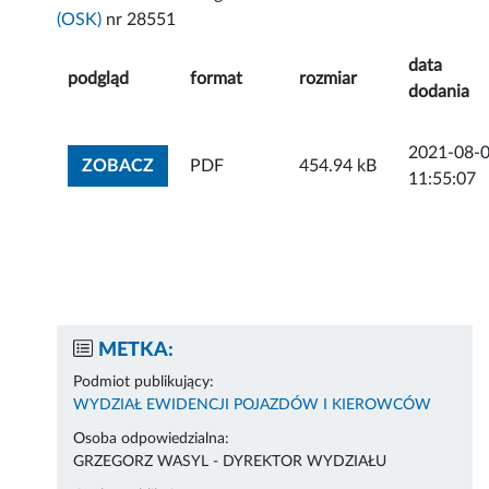
(OSK)
nr 28551
data
podgląd
format
rozmiar
dodania
2021-08-
ZOBACZ ZAŁĄCZNIK
ZOBACZ
PDF
454.94 kB
11:55:07
METKA:
Podmiot publikujący:
WYDZIAŁ EWIDENCJI POJAZDÓW I KIEROWCÓW
Osoba odpowiedzialna:
GRZEGORZ WASYL - DYREKTOR WYDZIAŁU