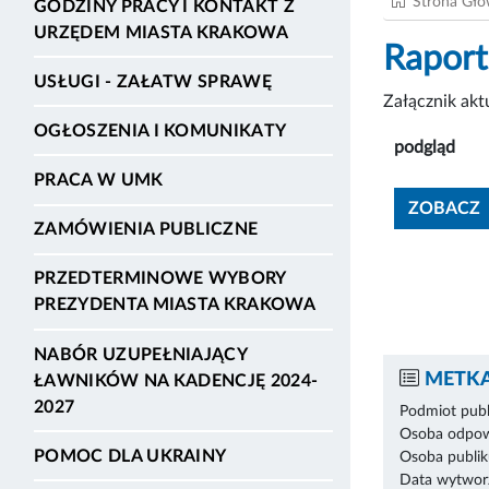
Strona Gł
GODZINY PRACY I KONTAKT Z
URZĘDEM MIASTA KRAKOWA
Raport
USŁUGI - ZAŁATW SPRAWĘ
Załącznik ak
OGŁOSZENIA I KOMUNIKATY
podgląd
PRACA W UMK
ZOBACZ
ZAMÓWIENIA PUBLICZNE
PRZEDTERMINOWE WYBORY
PREZYDENTA MIASTA KRAKOWA
NABÓR UZUPEŁNIAJĄCY
METKA
ŁAWNIKÓW NA KADENCJĘ 2024-
2027
Podmiot publ
Osoba odpowi
POMOC DLA UKRAINY
Osoba publik
Data wytworz