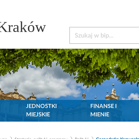
 Kraków
Szukaj w bip
JEDNOSTKI
FINANSE I
MIEJSKIE
MIENIE