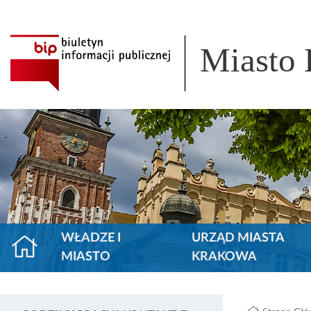
Miasto
WŁADZE I
URZĄD MIASTA
MIASTO
KRAKOWA