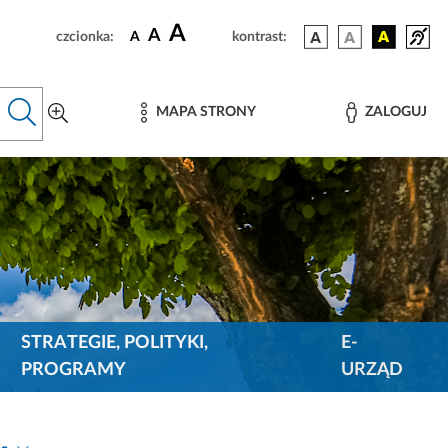
A
A
czcionka:
A
kontrast:
MAPA STRONY
ZALOGUJ
STRATEGIE, POLITYKI,
E-
PROGRAMY
URZĄD