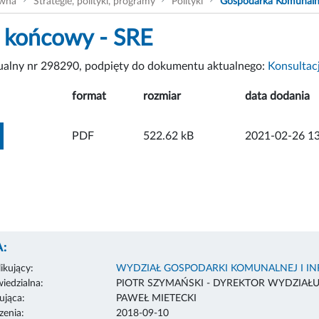
ówna
Strategie, polityki, programy
Polityki
Gospodarka Komunal
 końcowy - SRE
tualny nr 298290, podpięty do dokumentu aktualnego:
Konsultac
format
rozmiar
data dodania
ZOBACZ ZAŁĄCZNIK
PDF
522.62 kB
2021-02-26 13
:
ikujący:
WYDZIAŁ GOSPODARKI KOMUNALNEJ I I
edzialna:
PIOTR SZYMAŃSKI - DYREKTOR WYDZIAŁ
ująca:
PAWEŁ MIETECKI
enia:
2018-09-10