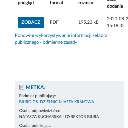
podgląd
format
rozmiar
dodania
2020-08-
ZOBACZ ZAŁĄCZNIK
ZOBACZ
PDF
195.23 kB
15:18:35
Ponowne wykorzystywanie informacji sektora
publicznego - odmienne zasady
METKA:
Podmiot publikujący:
BIURO DS. DZIELNIC MIASTA KRAKOWA
Osoba odpowiedzialna:
NATASZA KUCHARSKA - DYREKTOR BIURA
Osoba publikująca: