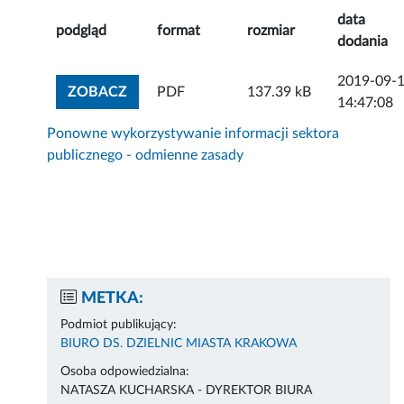
data
podgląd
format
rozmiar
dodania
2019-09-
ZOBACZ ZAŁĄCZNIK
ZOBACZ
PDF
137.39 kB
14:47:08
Ponowne wykorzystywanie informacji sektora
publicznego - odmienne zasady
METKA:
Podmiot publikujący:
BIURO DS. DZIELNIC MIASTA KRAKOWA
Osoba odpowiedzialna:
NATASZA KUCHARSKA - DYREKTOR BIURA