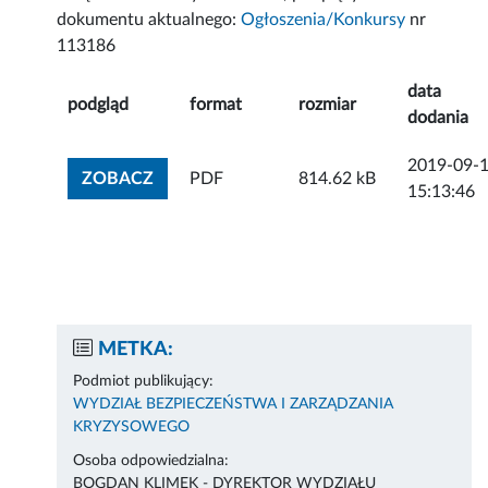
dokumentu aktualnego:
Ogłoszenia/Konkursy
nr
113186
data
podgląd
format
rozmiar
dodania
2019-09-
ZOBACZ ZAŁĄCZNIK
ZOBACZ
PDF
814.62 kB
15:13:46
METKA:
Podmiot publikujący:
WYDZIAŁ BEZPIECZEŃSTWA I ZARZĄDZANIA
KRYZYSOWEGO
Osoba odpowiedzialna:
BOGDAN KLIMEK - DYREKTOR WYDZIAŁU