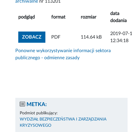
archiwalne
nr 113201
data
podgląd
format
rozmiar
dodania
2019-07-
ZOBACZ ZAŁĄCZNIK
ZOBACZ
PDF
114.64 kB
12:34:18
Ponowne wykorzystywanie informacji sektora
publicznego - odmienne zasady
METKA:
Podmiot publikujący:
WYDZIAŁ BEZPIECZEŃSTWA I ZARZĄDZANIA
KRYZYSOWEGO