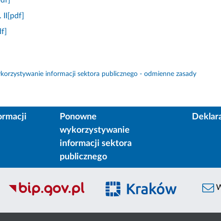
. II[pdf]
df]
orzystywanie informacji sektora publicznego - odmienne zasady
ormacji
Ponowne
Deklar
wykorzystywanie
informacji sektora
publicznego
W