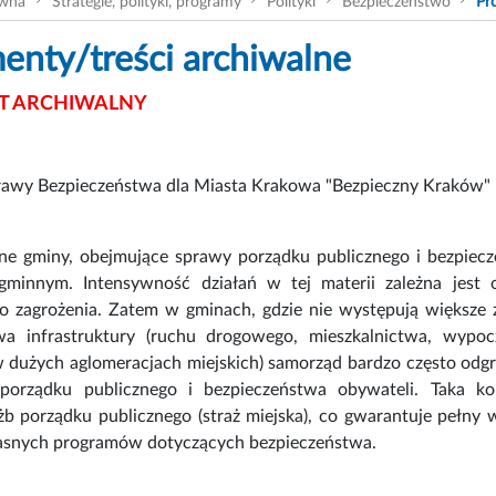
ówna
Strategie, polityki, programy
Polityki
Bezpieczeństwo
Pr
nty/treści archiwalne
 ARCHIWALNY
awy Bezpieczeństwa dla Miasta Krakowa "Bezpieczny Kraków"
ne gminy, obejmujące sprawy porządku publicznego i bezpiecz
gminnym. Intensywność działań w tej materii zależna jes
o zagrożenia. Zatem w gminach, gdzie nie występują większe z
wa infrastruktury (ruchu drogowego, mieszkalnictwa, wypocz
 w dużych aglomeracjach miejskich) samorząd bardzo często odg
porządku publicznego i bezpieczeństwa obywateli. Taka k
żb porządku publicznego (straż miejska), co gwarantuje pełny 
asnych programów dotyczących bezpieczeństwa.