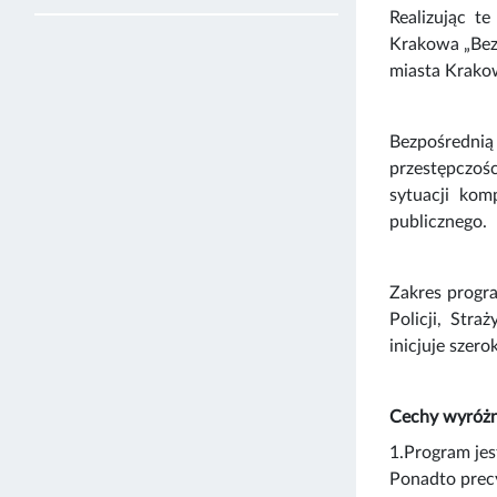
Realizując t
Krakowa „Bez
miasta Krako
Bezpośrednią
przestępczośc
sytuacji kom
publicznego.
Zakres progra
Policji, Str
inicjuje szer
Cechy wyróżn
1.Program jes
Ponadto precy