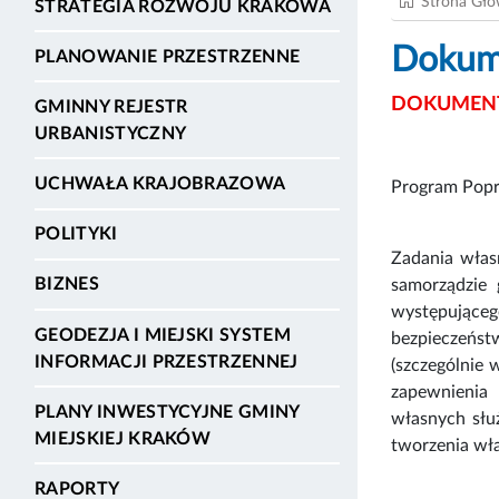
Strona Gł
STRATEGIA ROZWOJU KRAKOWA
Dokume
PLANOWANIE PRZESTRZENNE
DOKUMENT
GMINNY REJESTR
URBANISTYCZNY
UCHWAŁA KRAJOBRAZOWA
Program Popr
POLITYKI
Zadania włas
BIZNES
samorządzie 
występująceg
GEODEZJA I MIEJSKI SYSTEM
bezpieczeńst
INFORMACJI PRZESTRZENNEJ
(szczególnie
zapewnienia 
PLANY INWESTYCYJNE GMINY
własnych słu
MIEJSKIEJ KRAKÓW
tworzenia wł
RAPORTY