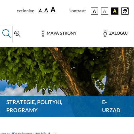
A
A
czcionka:
A
kontrast:
MAPA STRONY
ZALOGUJ
STRATEGIE, POLITYKI,
E-
PROGRAMY
URZĄD