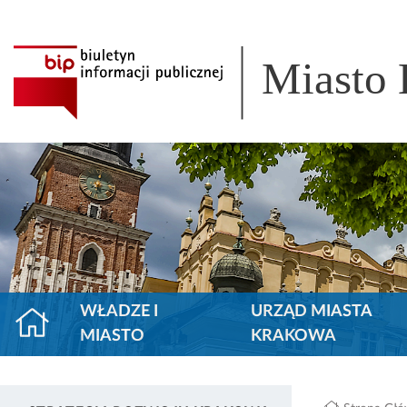
Miasto
WŁADZE I
URZĄD MIASTA
MIASTO
KRAKOWA