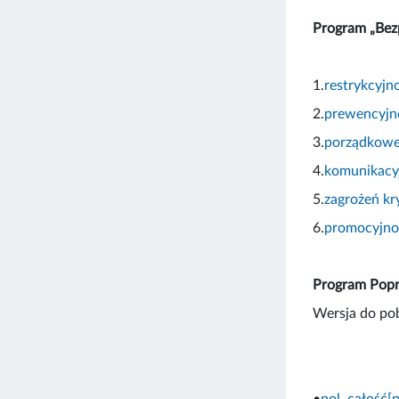
Program „Bez
1.
restrykcyjn
2.
prewencyj
3.
porządkow
4.
komunikacy
5.
zagrożeń k
6.
promocyjno
Program Popr
Wersja do pob
•
pol. całość[