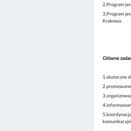
2.Program jes
3.Program jes
Krakowa.
Główne zadan
1.skuteczne dz
2.promowanie
3.organizowan
4.informowan
5.koordynacja
komunikacyjne