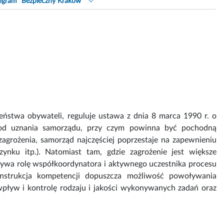
ogram "Bezpieczny Kraków"
eństwa obywateli, reguluje ustawa z dnia 8 marca 1990 r. o
t od uznania samorządu, przy czym powinna być pochodną
agrożenia, samorząd najczęściej poprzestaje na zapewnieniu
ynku itp.). Natomiast tam, gdzie zagrożenie jest większe
rywa rolę współkoordynatora i aktywnego uczestnika procesu
onstrukcja kompetencji dopuszcza możliwość powoływania
wpływ i kontrolę rodzaju i jakości wykonywanych zadań oraz