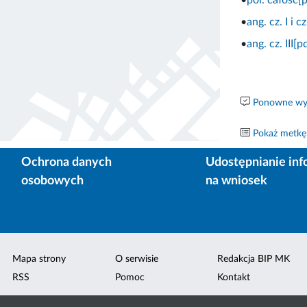
•
ang. cz. I i cz
•
ang. cz. III[p
Ponowne wyk
Pokaż metkę
Ochrona danych
Udostępnianie inf
osobowych
na wniosek
Mapa strony
O serwisie
Redakcja BIP MK
RSS
Pomoc
Kontakt