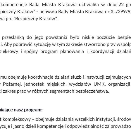
e kompetencje Rada Miasta Krakowa uchwaliła w dniu 22 g
pieczny Kraków” - uchwała Rady Miasta Krakowa nr XL/299/99
wa pn. "Bezpieczny Kraków".
 przesłanką do jego powstania było niskie poczucie bezp
i. Aby poprawić sytuację w tym zakresie stworzono przy współ
pleksowy i spójny program planowania i koordynacji działań
mu obejmuję koordynacje działań służb i instytucji zajmujących
aży Pożarnej, jednostek miejskich, wydziałów UMK, organiza
oki zakres prac w różnych segmentach bezpieczeństwa.
iające nasz program:
t kompleksowy – obejmuje działania wszelkich instytucji, środo
zuje i jasno dzieli kompetencje i odpowiedzialność za prowadzo