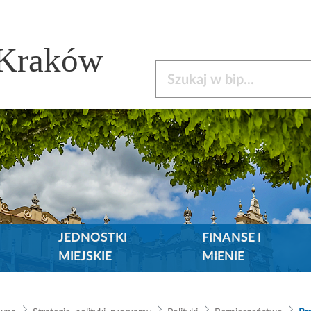
 Kraków
Szukaj w bip
JEDNOSTKI
FINANSE I
MIEJSKIE
MIENIE