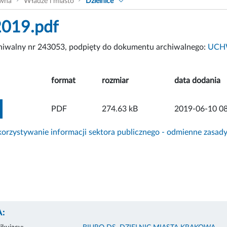
ówna
Władze i miasto
Dzielnice
2019.pdf
chiwalny nr 243053, podpięty do dokumentu archiwalnego:
UCHW
format
rozmiar
data dodania
ZOBACZ ZAŁĄCZNIK
PDF
274.63 kB
2019-06-10 08
rzystywanie informacji sektora publicznego - odmienne zasad
: