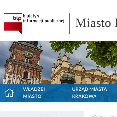
Miasto
WŁADZE I
URZĄD MIASTA
MIASTO
KRAKOWA