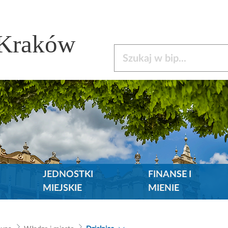
 Kraków
Szukaj w bip
JEDNOSTKI
FINANSE I
MIEJSKIE
MIENIE