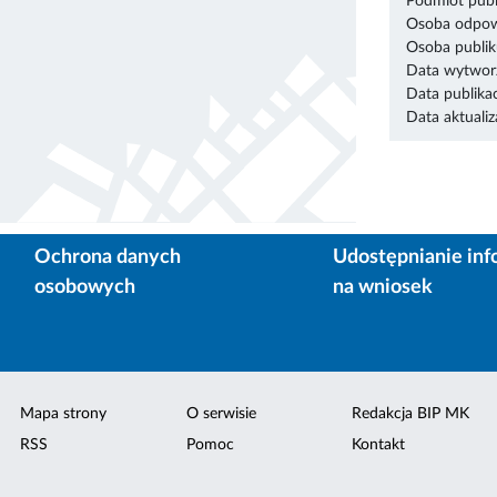
Podmiot publ
Osoba odpowi
Osoba publik
Data wytworz
Data publikac
Data aktualiza
Ochrona danych
Udostępnianie inf
osobowych
na wniosek
Mapa strony
O serwisie
Redakcja BIP MK
RSS
Pomoc
Kontakt