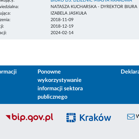
ikujący:
BIURO DS. DZIELNIC MIASTA KRAKOWA
edzialna:
NATASZA KUCHARSKA - DYREKTOR BIURA
ująca:
IZABELA JASKUŁA
enia:
2018-11-09
ji:
2018-12-19
cji:
2024-02-14
ormacji
Ponowne
Deklar
wykorzystywanie
informacji sektora
publicznego
W