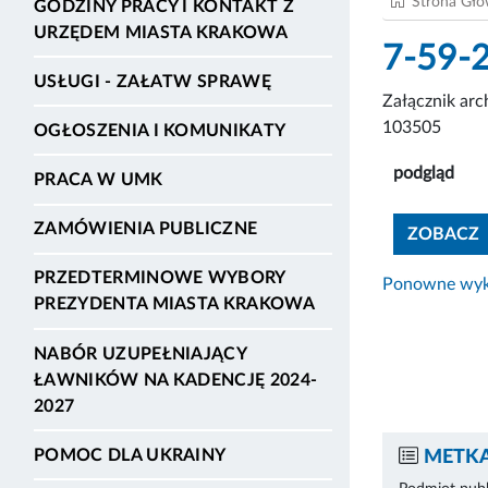
Strona Gł
GODZINY PRACY I KONTAKT Z
URZĘDEM MIASTA KRAKOWA
7-59-
USŁUGI - ZAŁATW SPRAWĘ
Załącznik ar
103505
OGŁOSZENIA I KOMUNIKATY
podgląd
PRACA W UMK
ZAMÓWIENIA PUBLICZNE
ZOBACZ
PRZEDTERMINOWE WYBORY
Ponowne wyko
PREZYDENTA MIASTA KRAKOWA
NABÓR UZUPEŁNIAJĄCY
ŁAWNIKÓW NA KADENCJĘ 2024-
2027
POMOC DLA UKRAINY
METKA