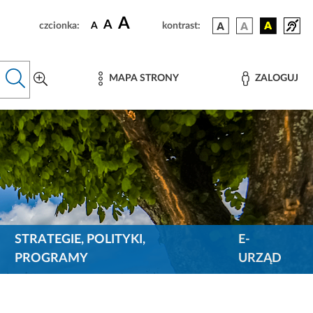
A
A
czcionka:
A
kontrast:
MAPA STRONY
ZALOGUJ
STRATEGIE, POLITYKI,
E-
PROGRAMY
URZĄD