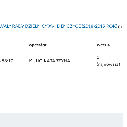
AŁY RADY DZIELNICY XVI BIEŃCZYCE (2018-2019 ROK)
nr
operator
wersja
0
:58:17
KULIG KATARZYNA
(najnowsza)
y