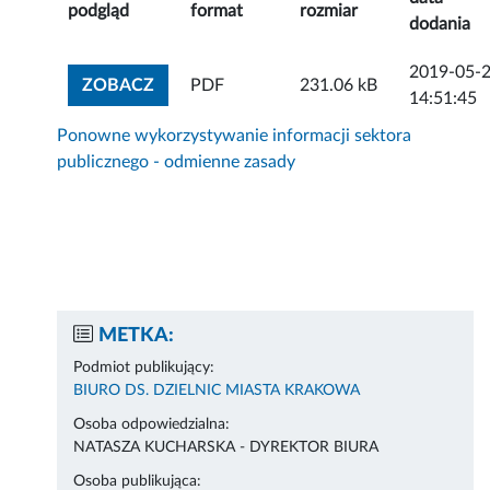
podgląd
format
rozmiar
dodania
2019-05-
ZOBACZ ZAŁĄCZNIK
ZOBACZ
PDF
231.06 kB
14:51:45
Ponowne wykorzystywanie informacji sektora
publicznego - odmienne zasady
METKA:
Podmiot publikujący:
BIURO DS. DZIELNIC MIASTA KRAKOWA
Osoba odpowiedzialna:
NATASZA KUCHARSKA - DYREKTOR BIURA
Osoba publikująca: