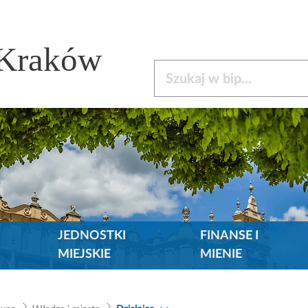
 Kraków
Szukaj w bip
JEDNOSTKI
FINANSE I
MIEJSKIE
MIENIE