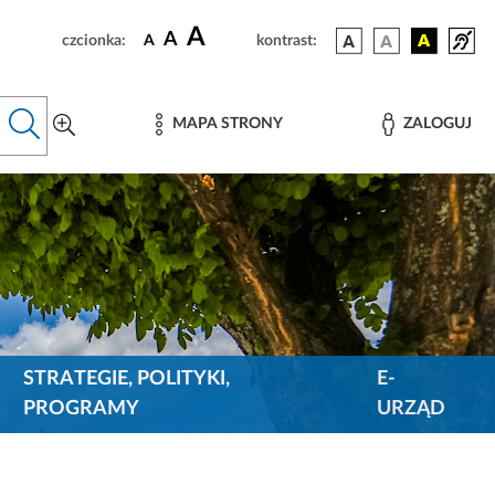
A
A
czcionka:
A
kontrast:
MAPA STRONY
ZALOGUJ
STRATEGIE, POLITYKI,
E-
PROGRAMY
URZĄD