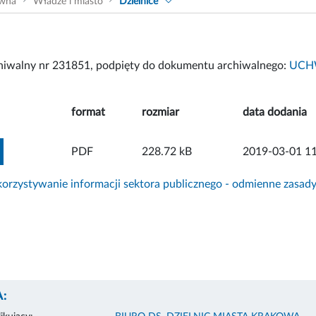
ówna
Władze i miasto
Dzielnice
chiwalny nr 231851, podpięty do dokumentu archiwalnego:
UCHW
format
rozmiar
data dodania
ZOBACZ ZAŁĄCZNIK
PDF
228.72 kB
2019-03-01 11
rzystywanie informacji sektora publicznego - odmienne zasad
: