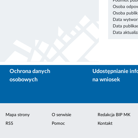
Podmiot publ
Osoba odpowi
Osoba publik
Data wytworz
Data publikac
Data aktualiza
Ochrona danych
Udostępnianie inf
osobowych
na wniosek
Mapa strony
O serwisie
Redakcja BIP MK
RSS
Pomoc
Kontakt