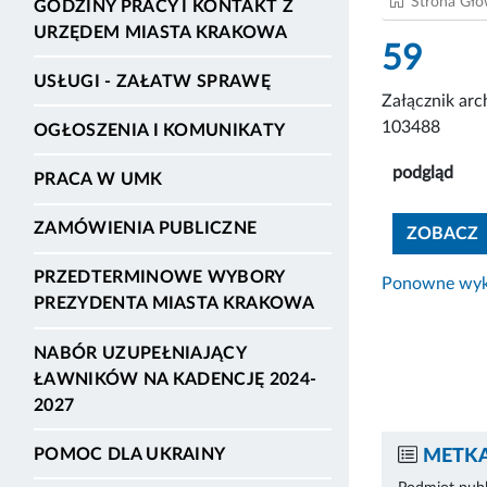
Strona Gł
GODZINY PRACY I KONTAKT Z
URZĘDEM MIASTA KRAKOWA
59
USŁUGI - ZAŁATW SPRAWĘ
Załącznik ar
103488
OGŁOSZENIA I KOMUNIKATY
podgląd
PRACA W UMK
ZAMÓWIENIA PUBLICZNE
ZOBACZ
PRZEDTERMINOWE WYBORY
Ponowne wyko
PREZYDENTA MIASTA KRAKOWA
NABÓR UZUPEŁNIAJĄCY
ŁAWNIKÓW NA KADENCJĘ 2024-
2027
POMOC DLA UKRAINY
METKA