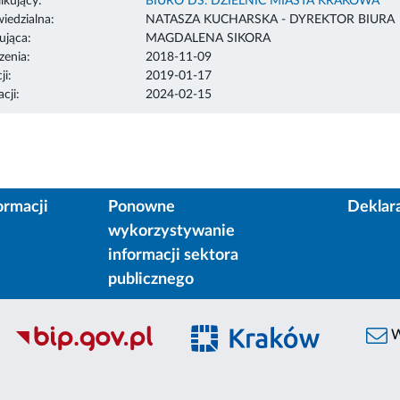
ikujący:
BIURO DS. DZIELNIC MIASTA KRAKOWA
edzialna:
NATASZA KUCHARSKA - DYREKTOR BIURA
ująca:
MAGDALENA SIKORA
enia:
2018-11-09
ji:
2019-01-17
cji:
2024-02-15
ormacji
Ponowne
Deklar
wykorzystywanie
informacji sektora
publicznego
W