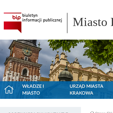
Miasto
WŁADZE I
URZĄD MIASTA
MIASTO
KRAKOWA