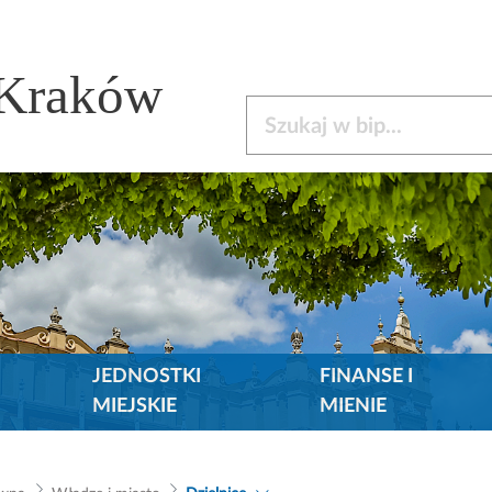
 Kraków
Szukaj w bip
JEDNOSTKI
FINANSE I
MIEJSKIE
MIENIE