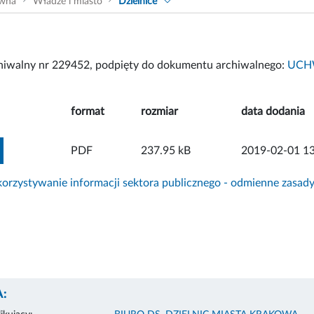
ówna
Władze i miasto
Dzielnice
chiwalny nr 229452, podpięty do dokumentu archiwalnego:
UCHW
format
rozmiar
data dodania
ZOBACZ ZAŁĄCZNIK
PDF
237.95 kB
2019-02-01 13
rzystywanie informacji sektora publicznego - odmienne zasad
: