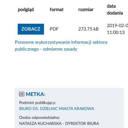
data
podgląd
format
rozmiar
dodania
2019-02-
ZOBACZ ZAŁĄCZNIK
ZOBACZ
PDF
273.75 kB
11:00:13
Ponowne wykorzystywanie informacji sektora
publicznego - odmienne zasady
METKA:
Podmiot publikujący:
BIURO DS. DZIELNIC MIASTA KRAKOWA
Osoba odpowiedzialna:
NATASZA KUCHARSKA - DYREKTOR BIURA