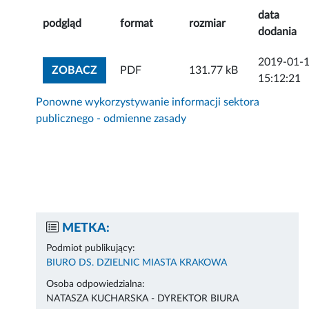
data
podgląd
format
rozmiar
dodania
2019-01-
ZOBACZ ZAŁĄCZNIK
ZOBACZ
PDF
131.77 kB
15:12:21
Ponowne wykorzystywanie informacji sektora
publicznego - odmienne zasady
METKA:
Podmiot publikujący:
BIURO DS. DZIELNIC MIASTA KRAKOWA
Osoba odpowiedzialna:
NATASZA KUCHARSKA - DYREKTOR BIURA