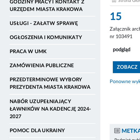
Strona Gł
GODZINY PRACY I KONTAKT Z
URZĘDEM MIASTA KRAKOWA
15
USŁUGI - ZAŁATW SPRAWĘ
Załącznik ar
nr 103491
OGŁOSZENIA I KOMUNIKATY
podgląd
PRACA W UMK
ZAMÓWIENIA PUBLICZNE
ZOBACZ
PRZEDTERMINOWE WYBORY
Ponowne wyko
PREZYDENTA MIASTA KRAKOWA
NABÓR UZUPEŁNIAJĄCY
ŁAWNIKÓW NA KADENCJĘ 2024-
2027
POMOC DLA UKRAINY
METKA