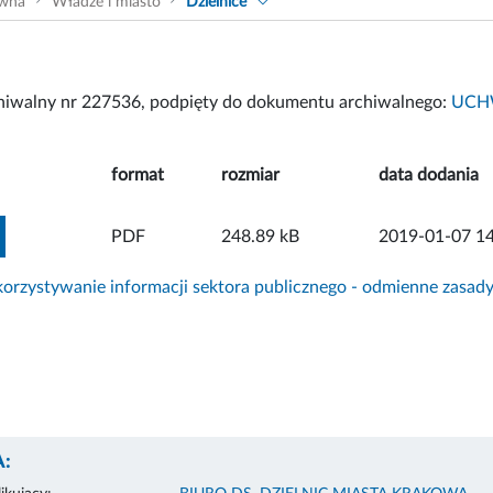
ówna
Władze i miasto
Dzielnice
chiwalny nr 227536, podpięty do dokumentu archiwalnego:
UCHW
format
rozmiar
data dodania
ZOBACZ ZAŁĄCZNIK
PDF
248.89 kB
2019-01-07 14
rzystywanie informacji sektora publicznego - odmienne zasad
: