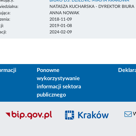
ikujący:
BIURO DS. DZIELNIC MIASTA KRAKOWA
edzialna:
NATASZA KUCHARSKA - DYREKTOR BIURA
ująca:
ANNA NOWAK
enia:
2018-11-09
ji:
2019-01-08
cji:
2024-02-09
ormacji
Ponowne
Deklar
wykorzystywanie
informacji sektora
publicznego
W