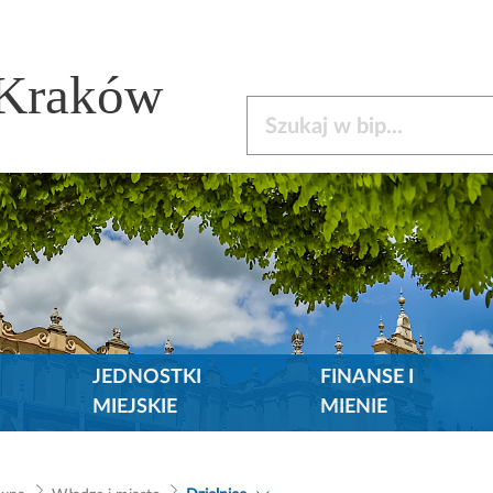
 Kraków
Szukaj w bip
JEDNOSTKI
FINANSE I
MIEJSKIE
MIENIE