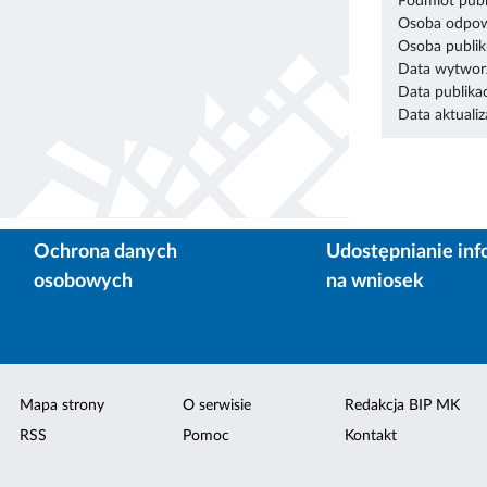
Podmiot publ
Osoba odpowi
Osoba publik
Data wytworz
Data publikac
Data aktualiza
Ochrona danych
Udostępnianie inf
osobowych
na wniosek
Mapa strony
O serwisie
Redakcja BIP MK
RSS
Pomoc
Kontakt