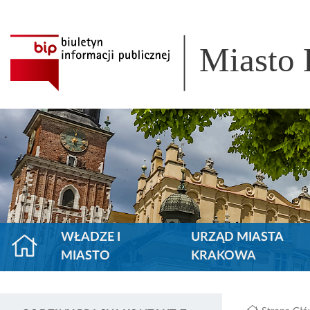
Miasto
WŁADZE I
URZĄD MIASTA
MIASTO
KRAKOWA