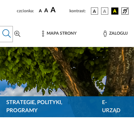
A
A
czcionka:
A
kontrast:
MAPA STRONY
ZALOGUJ
STRATEGIE, POLITYKI,
E-
PROGRAMY
URZĄD