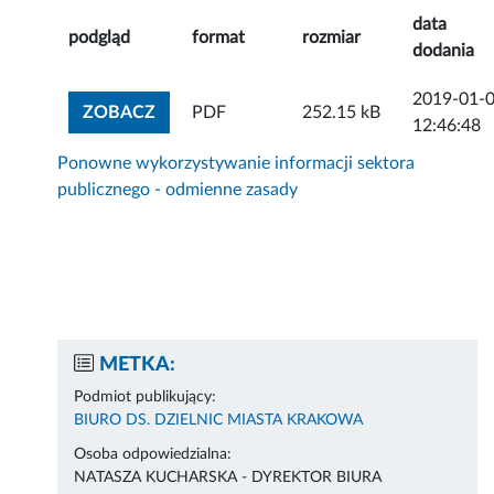
data
podgląd
format
rozmiar
dodania
2019-01-
ZOBACZ ZAŁĄCZNIK
ZOBACZ
PDF
252.15 kB
12:46:48
Ponowne wykorzystywanie informacji sektora
publicznego - odmienne zasady
METKA:
Podmiot publikujący:
BIURO DS. DZIELNIC MIASTA KRAKOWA
Osoba odpowiedzialna:
NATASZA KUCHARSKA - DYREKTOR BIURA