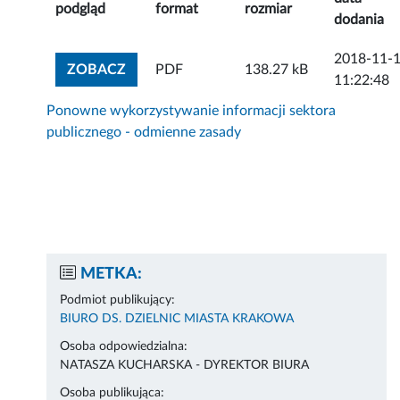
podgląd
format
rozmiar
dodania
2018-11-
ZOBACZ ZAŁĄCZNIK
ZOBACZ
PDF
138.27 kB
11:22:48
Ponowne wykorzystywanie informacji sektora
publicznego - odmienne zasady
METKA:
Podmiot publikujący:
BIURO DS. DZIELNIC MIASTA KRAKOWA
Osoba odpowiedzialna:
NATASZA KUCHARSKA - DYREKTOR BIURA
Osoba publikująca: