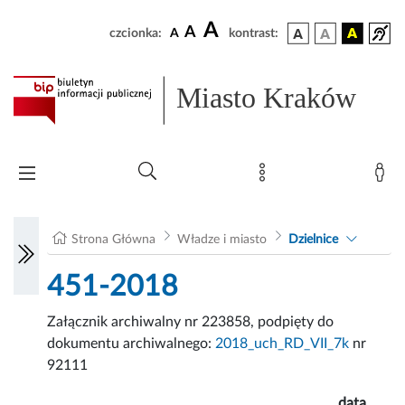
A
A
czcionka:
A
kontrast:
Miasto Kraków
Strona Główna
Władze i miasto
Dzielnice
451-2018
Załącznik archiwalny nr 223858, podpięty do
dokumentu archiwalnego:
2018_uch_RD_VII_7k
nr
92111
data