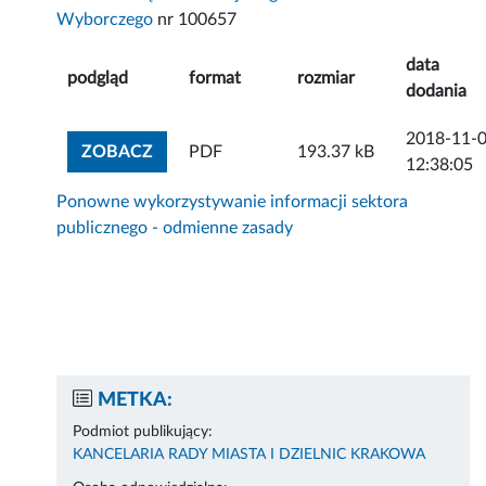
Wyborczego
nr 100657
data
podgląd
format
rozmiar
dodania
2018-11-
ZOBACZ ZAŁĄCZNIK
ZOBACZ
PDF
193.37 kB
12:38:05
Ponowne wykorzystywanie informacji sektora
publicznego - odmienne zasady
METKA:
Podmiot publikujący:
KANCELARIA RADY MIASTA I DZIELNIC KRAKOWA