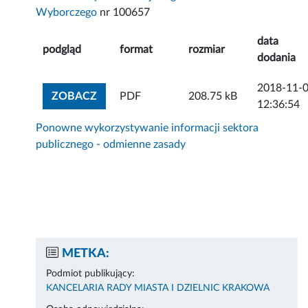
Wyborczego
nr 100657
data
podgląd
format
rozmiar
dodania
2018-11-
ZOBACZ ZAŁĄCZNIK
ZOBACZ
PDF
208.75 kB
12:36:54
Ponowne wykorzystywanie informacji sektora
publicznego - odmienne zasady
METKA:
Podmiot publikujący:
KANCELARIA RADY MIASTA I DZIELNIC KRAKOWA