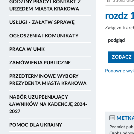
Strona Gł
GODZINY PRACY I KONTAKT Z
URZĘDEM MIASTA KRAKOWA
rozdz 
USŁUGI - ZAŁATW SPRAWĘ
Załącznik ar
OGŁOSZENIA I KOMUNIKATY
podgląd
PRACA W UMK
ZOBACZ
ZAMÓWIENIA PUBLICZNE
Ponowne wyko
PRZEDTERMINOWE WYBORY
PREZYDENTA MIASTA KRAKOWA
NABÓR UZUPEŁNIAJĄCY
ŁAWNIKÓW NA KADENCJĘ 2024-
2027
METKA
POMOC DLA UKRAINY
Podmiot publ
Osoba odpowi