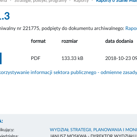
ówna
Strategie, polityki, programy
Raporty
Raporty o Stanie Mia
1.3
chiwalny nr 221775, podpięty do dokumentu archiwalnego:
Rapor
format
rozmiar
data dodania
ZOBACZ ZAŁĄCZNIK
PDF
133.33 kB
2018-10-23 09
rzystywanie informacji sektora publicznego - odmienne zasad
:
ikujący:
WYDZIAŁ STRATEGII, PLANOWANIA I MO
edzialna:
JANUSZ MOSKWA - DYREKTOR WYDZIAŁU