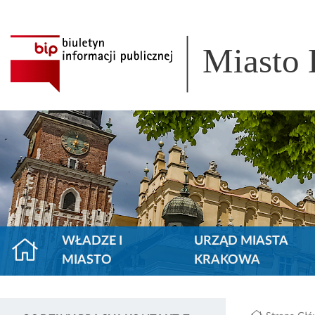
Miasto
WŁADZE I
URZĄD MIASTA
MIASTO
KRAKOWA