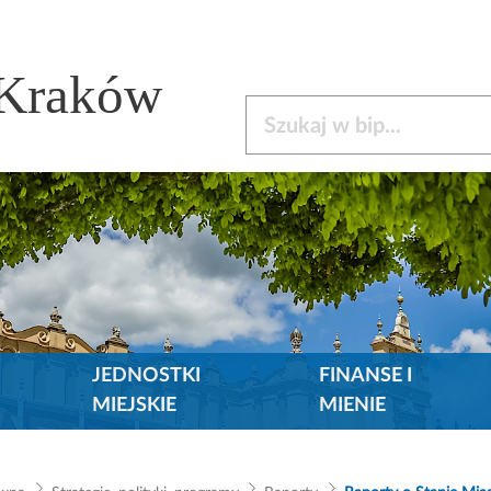
 Kraków
Szukaj w bip
JEDNOSTKI
FINANSE I
MIEJSKIE
MIENIE