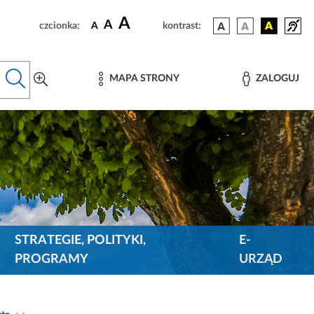
A
A
czcionka:
A
kontrast:
MAPA STRONY
ZALOGUJ
STRATEGIE, POLITYKI,
E-
PROGRAMY
URZĄD