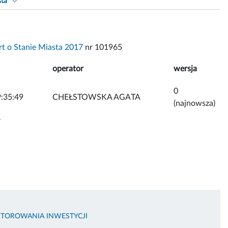
sta
t o Stanie Miasta 2017
nr 101965
operator
wersja
0
:35:49
CHEŁSTOWSKA AGATA
(najnowsza)
y
NITOROWANIA INWESTYCJI