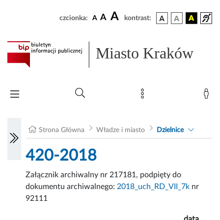
A
A
czcionka:
A
kontrast:
Miasto Kraków
Strona Główna
Władze i miasto
Dzielnice
420-2018
Załącznik archiwalny nr 217181, podpięty do
dokumentu archiwalnego:
2018_uch_RD_VII_7k
nr
92111
data