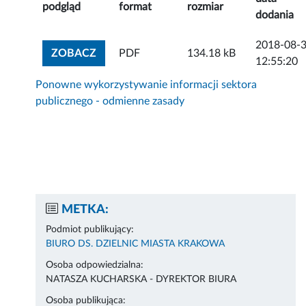
podgląd
format
rozmiar
dodania
2018-08-
ZOBACZ ZAŁĄCZNIK
ZOBACZ
PDF
134.18 kB
12:55:20
Ponowne wykorzystywanie informacji sektora
publicznego - odmienne zasady
METKA:
Podmiot publikujący:
BIURO DS. DZIELNIC MIASTA KRAKOWA
Osoba odpowiedzialna:
NATASZA KUCHARSKA - DYREKTOR BIURA
Osoba publikująca: