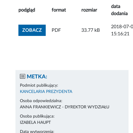
data
podgląd
format
rozmiar
dodania
2018-07-
ZOBACZ ZAŁĄCZNIK
ZOBACZ
PDF
33.77 kB
15:16:21
METKA:
Podmiot publikujący:
KANCELARIA PREZYDENTA
Osoba odpowiedzialna:
ANNA FRANKIEWICZ - DYREKTOR WYDZIAŁU
Osoba publikująca:
IZABELA HAUPT
Data wytworzenia: