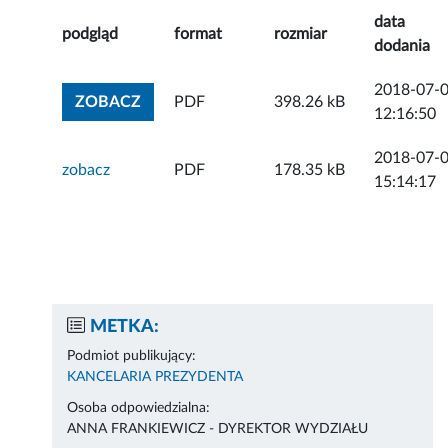
data
podgląd
format
rozmiar
dodania
2018-07-
ZOBACZ ZAŁĄCZNIK
ZOBACZ
PDF
398.26 kB
12:16:50
2018-07-
zobacz
PDF
178.35 kB
15:14:17
METKA:
Podmiot publikujący:
KANCELARIA PREZYDENTA
Osoba odpowiedzialna:
ANNA FRANKIEWICZ - DYREKTOR WYDZIAŁU