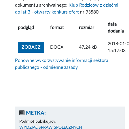
dokumentu archiwalnego:
Klub Rodziców z dziećmi
do lat 3 - otwarty konkurs ofert
nr 93580
data
podgląd
format
rozmiar
dodania
2018-01-
ZOBACZ ZAŁĄCZNIK
ZOBACZ
DOCX
47.24 kB
15:17:03
Ponowne wykorzystywanie informacji sektora
publicznego - odmienne zasady
METKA:
Podmiot publikujący:
WYDZIAŁ SPRAW SPOŁECZNYCH