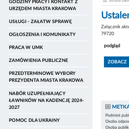
Strona Gł
GODZINY PRACY I KONTAKT Z
URZĘDEM MIASTA KRAKOWA
Ustalen
USŁUGI - ZAŁATW SPRAWĘ
Załącznik ak
79720
OGŁOSZENIA I KOMUNIKATY
podgląd
PRACA W UMK
ZAMÓWIENIA PUBLICZNE
ZOBACZ
PRZEDTERMINOWE WYBORY
PREZYDENTA MIASTA KRAKOWA
NABÓR UZUPEŁNIAJĄCY
ŁAWNIKÓW NA KADENCJĘ 2024-
METKA
2027
Podmiot publ
POMOC DLA UKRAINY
Osoba odpowi
Osoba publik