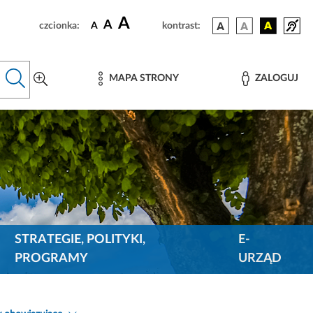
A
A
czcionka:
A
kontrast:
MAPA STRONY
ZALOGUJ
STRATEGIE, POLITYKI,
E-
PROGRAMY
URZĄD