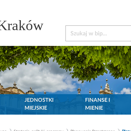
 Kraków
Szukaj w bip
JEDNOSTKI
FINANSE I
MIEJSKIE
MIENIE