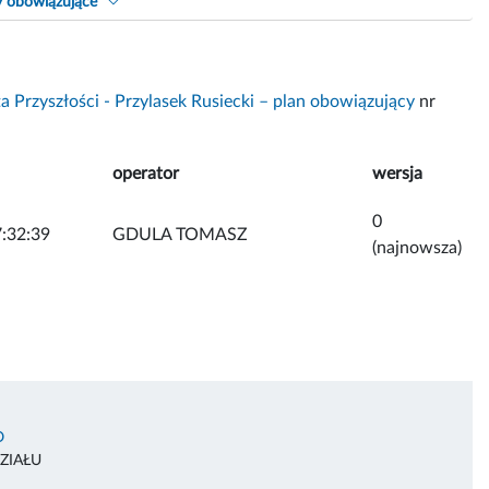
y obowiązujące
 Przyszłości - Przylasek Rusiecki – plan obowiązujący
nr
operator
wersja
0
:32:39
GDULA TOMASZ
(najnowsza)
O
ZIAŁU