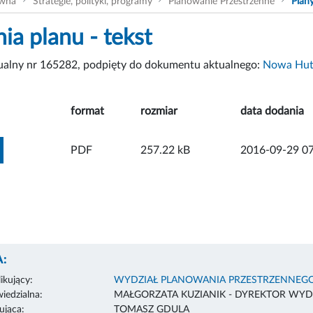
ówna
Strategie, polityki, programy
Planowanie Przestrzenne
Plan
ia planu - tekst
tualny nr 165282, podpięty do dokumentu aktualnego:
Nowa Huta
format
rozmiar
data dodania
ZOBACZ ZAŁĄCZNIK
PDF
257.22 kB
2016-09-29 07
:
ikujący:
WYDZIAŁ PLANOWANIA PRZESTRZENNEG
edzialna:
MAŁGORZATA KUZIANIK - DYREKTOR WYD
ująca:
TOMASZ GDULA