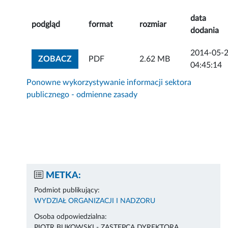
data
podgląd
format
rozmiar
dodania
2014-05-
ZOBACZ ZAŁĄCZNIK
ZOBACZ
PDF
2.62 MB
04:45:14
Ponowne wykorzystywanie informacji sektora
publicznego - odmienne zasady
METKA:
Podmiot publikujący:
WYDZIAŁ ORGANIZACJI I NADZORU
Osoba odpowiedzialna:
PIOTR BUKOWSKI - ZASTĘPCA DYREKTORA