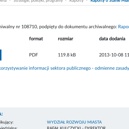
ówna
Strategie, polityki, programy
Raporty
Raporty o Stanie Mia
chiwalny nr 108710, podpięty do dokumentu archiwalnego:
Rapor
format
rozmiar
data dodania
ZOBACZ ZAŁĄCZNIK
PDF
119.8 kB
2013-10-08 11
rzystywanie informacji sektora publicznego - odmienne zasad
:
ikujący:
WYDZIAŁ ROZWOJU MIASTA
edzialna:
RAFAŁ KULCZYCKI - DYREKTOR