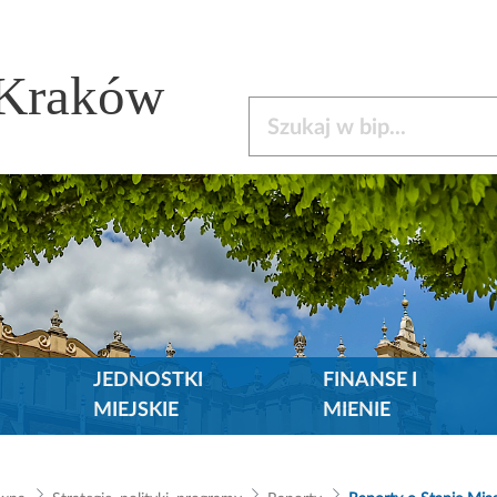
 Kraków
Szukaj w bip
JEDNOSTKI
FINANSE I
MIEJSKIE
MIENIE