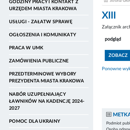
Strona Gł
GODZINY PRACY I KONTAKT Z
URZĘDEM MIASTA KRAKOWA
XIII
USŁUGI - ZAŁATW SPRAWĘ
Załącznik ar
OGŁOSZENIA I KOMUNIKATY
podgląd
PRACA W UMK
ZOBACZ
ZAMÓWIENIA PUBLICZNE
Ponowne wyko
PRZEDTERMINOWE WYBORY
PREZYDENTA MIASTA KRAKOWA
NABÓR UZUPEŁNIAJĄCY
ŁAWNIKÓW NA KADENCJĘ 2024-
2027
METKA
POMOC DLA UKRAINY
Podmiot publ
Osoba odpowi