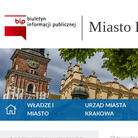
Miasto
WŁADZE I
URZĄD MIASTA
MIASTO
KRAKOWA