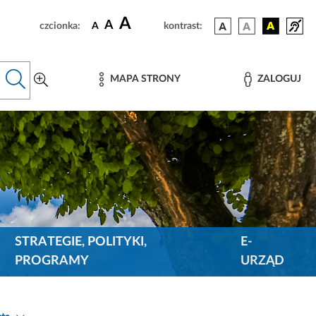
A
A
czcionka:
A
kontrast:
MAPA STRONY
ZALOGUJ
STRATEGIE, POLITYKI,
E-
PROGRAMY
URZĄD