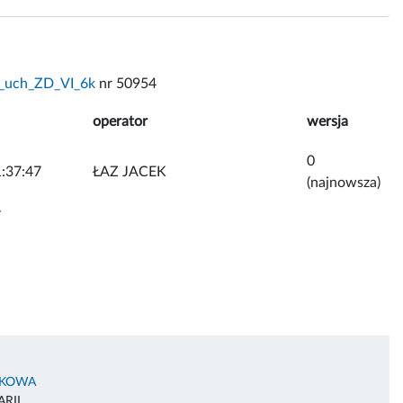
_uch_ZD_VI_6k
nr 50954
operator
wersja
0
:37:47
ŁAZ JACEK
(najnowsza)
y
AKOWA
RII