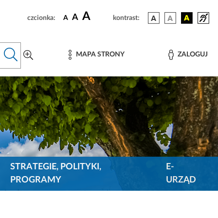
A
A
czcionka:
A
kontrast:
MAPA STRONY
ZALOGUJ
STRATEGIE, POLITYKI,
E-
PROGRAMY
URZĄD