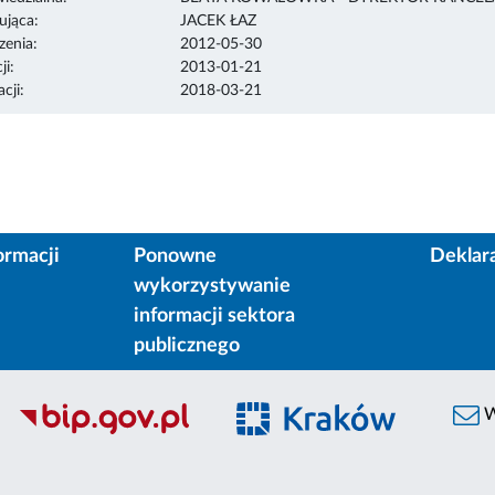
ująca:
JACEK ŁAZ
enia:
2012-05-30
ji:
2013-01-21
cji:
2018-03-21
ormacji
Ponowne
Deklar
wykorzystywanie
informacji sektora
publicznego
W