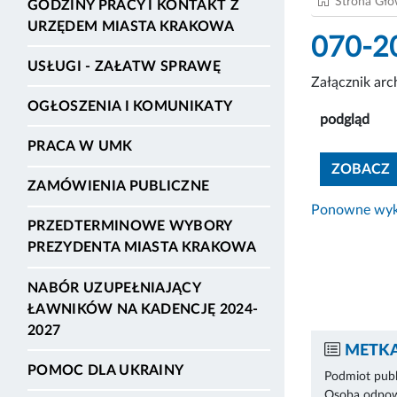
Strona Gł
GODZINY PRACY I KONTAKT Z
URZĘDEM MIASTA KRAKOWA
070-2
USŁUGI - ZAŁATW SPRAWĘ
Załącznik ar
OGŁOSZENIA I KOMUNIKATY
podgląd
PRACA W UMK
ZOBACZ
ZAMÓWIENIA PUBLICZNE
Ponowne wyko
PRZEDTERMINOWE WYBORY
PREZYDENTA MIASTA KRAKOWA
NABÓR UZUPEŁNIAJĄCY
ŁAWNIKÓW NA KADENCJĘ 2024-
2027
METKA
POMOC DLA UKRAINY
Podmiot publ
Osoba odpowi