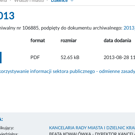
ówna
Władze i miasto
Dzielnice
013
chiwalny nr 106885, podpięty do dokumentu archiwalnego:
2013
format
rozmiar
data dodania
ZOBACZ ZAŁĄCZNIK
PDF
52.65 kB
2013-08-28 11
rzystywanie informacji sektora publicznego - odmienne zasad
:
ikujący:
KANCELARIA RADY MIASTA I DZIELNIC KR
edzialna:
BEATA KOWALÓWKA - DYREKTOR KANCELA