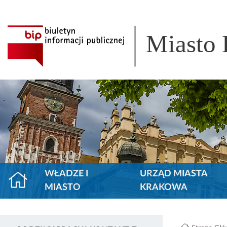
Miasto
WŁADZE I
URZĄD MIASTA
MIASTO
KRAKOWA