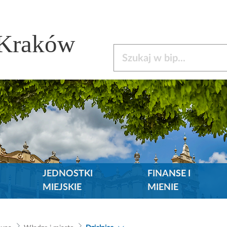
 Kraków
Szukaj w bip
JEDNOSTKI
FINANSE I
MIEJSKIE
MIENIE