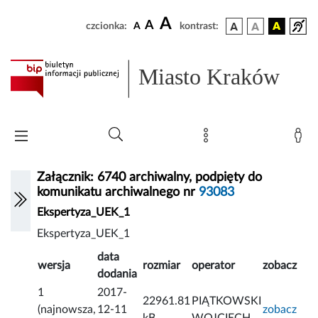
A
A
czcionka:
A
kontrast:
Miasto Kraków
Załącznik: 6740 archiwalny, podpięty do
komunikatu archiwalnego nr
93083
Ekspertyza_UEK_1
Ekspertyza_UEK_1
data
wersja
rozmiar
operator
zobacz
dodania
1
2017-
22961.81
PIĄTKOWSKI
(najnowsza,
12-11
zobacz
kB
WOJCIECH