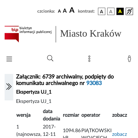
A
A
czcionka:
A
kontrast:
Miasto Kraków
Załącznik: 6739 archiwalny, podpięty do
komunikatu archiwalnego nr
93083
Ekspertyza UJ_1
Ekspertyza UJ_1
data
wersja
rozmiar
operator
zobacz
dodania
1
2017-
1094.86
PIĄTKOWSKI
(najnowsza,
12-11
zobacz
kB
WOJCIECH