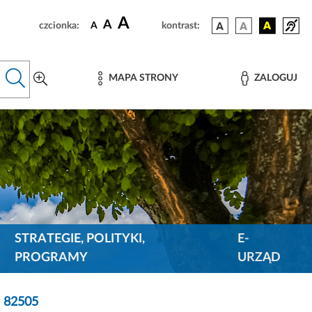
A
A
czcionka:
A
kontrast:
MAPA STRONY
ZALOGUJ
STRATEGIE, POLITYKI,
E-
PROGRAMY
URZĄD
r
82505