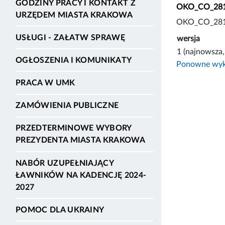
GODZINY PRACY I KONTAKT Z
OKO_CO_28122
URZĘDEM MIASTA KRAKOWA
OKO_CO_28122
USŁUGI - ZAŁATW SPRAWĘ
wersja
1 (najnowsza,
OGŁOSZENIA I KOMUNIKATY
Ponowne wyko
PRACA W UMK
ZAMÓWIENIA PUBLICZNE
PRZEDTERMINOWE WYBORY
PREZYDENTA MIASTA KRAKOWA
NABÓR UZUPEŁNIAJĄCY
ŁAWNIKÓW NA KADENCJĘ 2024-
2027
POMOC DLA UKRAINY