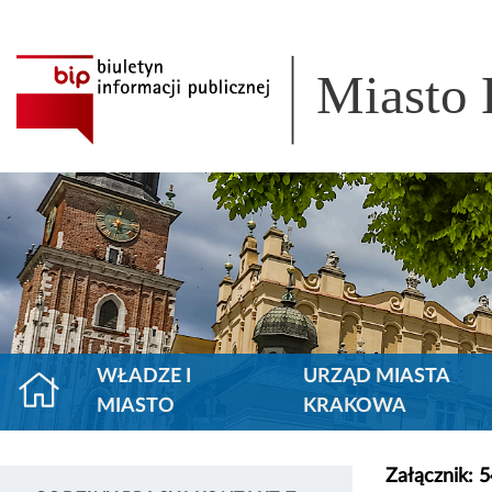
Miasto
WŁADZE I
URZĄD MIASTA
MIASTO
KRAKOWA
Załącznik: 