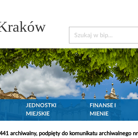
 Kraków
Szukaj w bip
JEDNOSTKI
FINANSE I
MIEJSKIE
MIENIE
5441 archiwalny, podpięty do komunikatu archiwalnego n