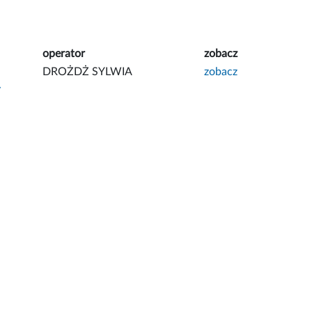
operator
zobacz
DROŻDŻ SYLWIA
zobacz
y