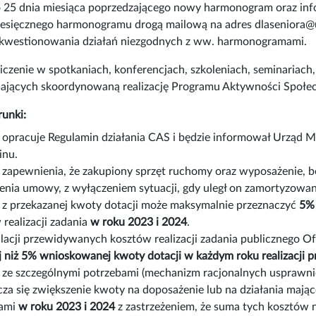
 25 dnia miesiąca poprzedzającego nowy harmonogram oraz in
esięcznego harmonogramu drogą mailową na adres dlaseniora@
kwestionowania działań niezgodnych z ww. harmonogramami.
iczenie w spotkaniach, konferencjach, szkoleniach, seminariac
ających skoordynowaną realizację Programu Aktywności Społeczn
unki:
 opracuje Regulamin działania CAS i będzie informował Urząd 
inu.
 zapewnienia, że zakupiony sprzęt ruchomy oraz wyposażenie, bę
enia umowy, z wyłączeniem sytuacji, gdy uległ on zamortyzowan
 z przekazanej kwoty dotacji może maksymalnie przeznaczyć
5% 
realizacji zadania
w roku 2023 i 2024
.
lacji przewidywanych kosztów realizacji zadania publicznego O
j niż 5% wnioskowanej kwoty dotacji w każdym roku realizacji p
ze szczególnymi potrzebami (mechanizm racjonalnych usprawni
za się zwiększenie kwoty na doposażenie lub na działania mają
bami
w roku 2023 i 2024
z zastrzeżeniem, że suma tych kosztów 