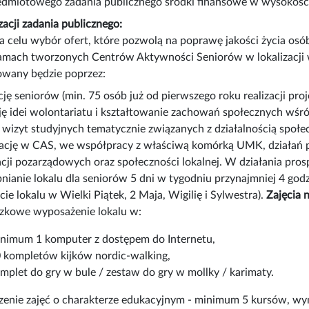
zedmiotowego zadania publicznego środki finansowe w wysokości
zacji zadania publicznego:
 celu wybór ofert, które pozwolą na poprawę jakości życia osó
amach tworzonych Centrów Aktywności Seniorów w lokalizacji 
zowany będzie poprzez:
cję seniorów (min. 75 osób już od pierwszego roku realizacji pr
ę idei wolontariatu i kształtowanie zachowań społecznych wśró
 wizyt studyjnych tematycznie związanych z działalnością społec
ację w CAS, we współpracy z właściwą komórką UMK, działań 
acji pozarządowych oraz społeczności lokalnej. W działania p
nianie lokalu dla seniorów 5 dni w tygodniu przynajmniej 4 godz
ie lokalu w Wielki Piątek, 2 Maja, Wigilię i Sylwestra).
Zajęcia 
kowe wyposażenie lokalu w:
nimum 1 komputer z dostępem do Internetu,
 kompletów kijków nordic-walking,
mplet do gry w bule / zestaw do gry w mollky / karimaty.
enie zajęć o charakterze edukacyjnym - minimum 5 kursów, wy