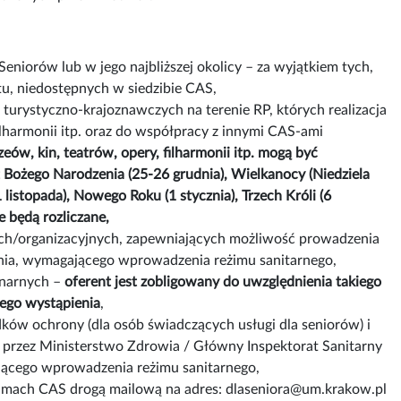
niorów lub w jego najbliższej okolicy – za wyjątkiem tych,
u, niedostępnych w siedzibie CAS,
urystyczno-krajoznawczych na terenie RP, których realizacja
ilharmonii itp. oraz do współpracy z innymi CAS-ami
eów, kin, teatrów, opery, filharmonii itp. mogą być
 Bożego Narodzenia (25-26 grudnia), Wielkanocy (Niedziela
istopada), Nowego Roku (1 stycznia), Trzech Króli (6
e będą rozliczane,
ych/organizacyjnych, zapewniających możliwość prowadzenia
enia, wymagającego wprowadzenia reżimu sanitarnego,
onarnych –
oferent jest zobligowany do uwzględnienia takiego
jego wystąpienia
,
dków ochrony (dla osób świadczących usługi dla seniorów) i
przez Ministerstwo Zdrowia / Główny Inspektorat Sanitarny
jącego wprowadzenia reżimu sanitarnego,
mach CAS drogą mailową na adres: dlaseniora@um.krakow.pl