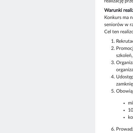
realizację pr
Warunki reali
Konkurs ma na
seniorów w r
Cel ten reali
Rekruta
Promocj
szkoleń,
Organiz
organiz
Udostęp
zamknięc
Obowiąz
mi
10
ko
Prowadz