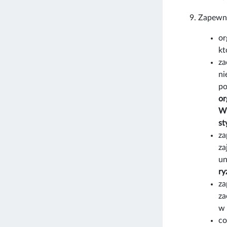
Zapewni
or
kt
za
ni
po
or
Wi
st
za
za
un
ry
za
za
w 
co