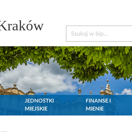
 Kraków
Szukaj w bip
JEDNOSTKI
FINANSE I
MIEJSKIE
MIENIE