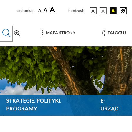
A
A
czcionka:
A
kontrast:
MAPA STRONY
ZALOGUJ
STRATEGIE, POLITYKI,
E-
PROGRAMY
URZĄD