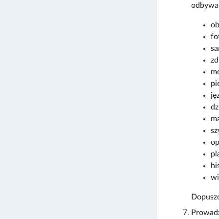
odbywać
ob
fo
sa
zd
me
pi
ję
dz
ma
sz
op
pl
hi
wi
Dopuszc
Prowadz