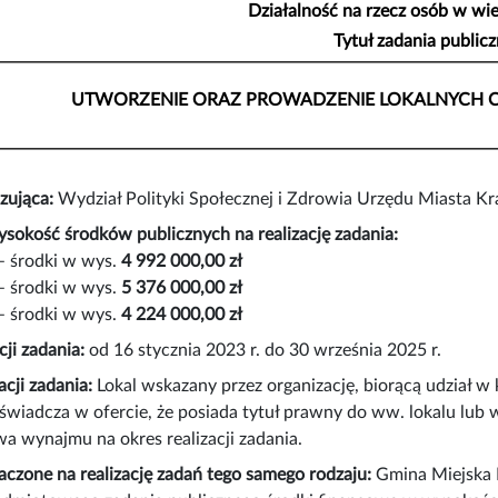
Działalność na rzecz osób w w
Tytuł zadania public
UTWORZENIE ORAZ PROWADZENIE LOKALNYCH 
zująca:
Wydział Polityki Społecznej i Zdrowia Urzędu Miasta K
okość środków publicznych na realizację zadania:
– środki w wys.
4 992 000,00 zł
– środki w wys.
5 376 000,00 zł
– środki w wys.
4 224 000,00 zł
cji zadania:
od 16 stycznia 2023 r. do 30 września 2025 r.
acji zadania:
Lokal wskazany przez organizację, biorącą udział w
świadcza w ofercie, że posiada tytuł prawny do ww. lokalu lub w
 wynajmu na okres realizacji zadania.
aczone na realizację zadań tego samego rodzaju:
Gmina Miejska 