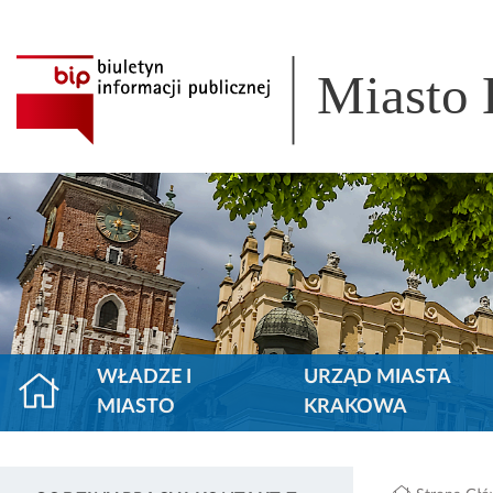
Miasto
WŁADZE I
URZĄD MIASTA
MIASTO
KRAKOWA