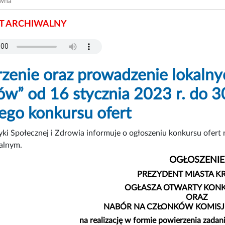
ówna
 ARCHIWALNY
zenie oraz prowadzenie lokaln
ów” od 16 stycznia 2023 r. do 3
ego konkursu ofert
yki Społecznej i Zdrowia informuje o ogłoszeniu konkursu ofert n
alnym.
OGŁOSZENIE
PREZYDENT MIASTA 
OGŁASZA OTWARTY KONK
ORAZ
NABÓR NA CZŁONKÓW KOMISJ
na realizację w formie powierzenia zadan