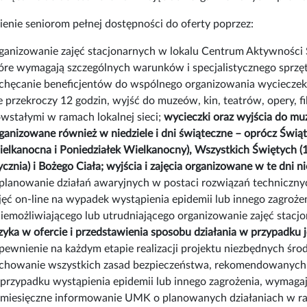
enie seniorom pełnej dostępności do oferty poprzez:
ganizowanie zajęć stacjonarnych w lokalu Centrum Aktywności Se
óre wymagają szczególnych warunków i specjalistycznego sprzęt
chęcanie beneficjentów do wspólnego organizowania wycieczek t
e przekroczy 12 godzin, wyjść do muzeów, kin, teatrów, opery, f
wstałymi w ramach lokalnej sieci;
wycieczki oraz wyjścia do muz
ganizowane również w niedziele i dni świąteczne – oprócz Świąt
elkanocna i Poniedziałek Wielkanocny), Wszystkich Świętych (1 l
ycznia) i Bożego Ciała; wyjścia i zajęcia organizowane w te dni ni
planowanie działań awaryjnych w postaci rozwiązań techniczn
jęć on-line na wypadek wystąpienia epidemii lub innego zagroż
iemożliwiającego lub utrudniającego organizowanie zajęć stacj
zyka w ofercie i przedstawienia sposobu działania w przypadku 
pewnienie na każdym etapie realizacji projektu niezbędnych śro
chowanie wszystkich zasad bezpieczeństwa, rekomendowanych 
przypadku wystąpienia epidemii lub innego zagrożenia, wymaga
miesięczne informowanie UMK o planowanych działaniach w ra