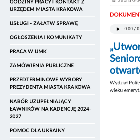
Strona Gł
GODZINY PRACY I KONTAKT Z
URZĘDEM MIASTA KRAKOWA
DOKUMENT
USŁUGI - ZAŁATW SPRAWĘ
OGŁOSZENIA I KOMUNIKATY
„Utwor
PRACA W UMK
Senior
ZAMÓWIENIA PUBLICZNE
otwart
PRZEDTERMINOWE WYBORY
Wydział Polit
PREZYDENTA MIASTA KRAKOWA
wieku emeryt
NABÓR UZUPEŁNIAJĄCY
ŁAWNIKÓW NA KADENCJĘ 2024-
2027
POMOC DLA UKRAINY