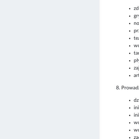
zd
gr
no
pr
te
wo
ta
pł
za
ar
Prowadz
dz
in
in
wo
wo
za