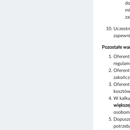
do
mi
za
Uczestn
zapewni
Pozostałe war
Oferent
regulam
Oferent
zakończ
Oferent
kosztów 
W kalku
większe
osobom 
Dopuszc
potrze