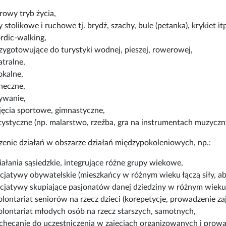
rowy tryb życia,
y stolikowe i ruchowe tj. brydż, szachy, bule (petanka), krykiet itp
rdic-walking,
zygotowujące do turystyki wodnej, pieszej, rowerowej,
atralne,
kalne,
neczne,
ywanie,
jęcia sportowe, gimnastyczne,
tystyczne (np. malarstwo, rzeźba, gra na instrumentach muzyczny
enie działań w obszarze działań międzypokoleniowych, np.:
iałania sąsiedzkie, integrujące różne grupy wiekowe,
icjatywy obywatelskie (mieszkańcy w różnym wieku łączą siły, a
icjatywy skupiające pasjonatów danej dziedziny w różnym wieku
lontariat seniorów na rzecz dzieci (korepetycje, prowadzenie z
lontariat młodych osób na rzecz starszych, samotnych,
chęcanie do uczestniczenia w zajęciach organizowanych i prow