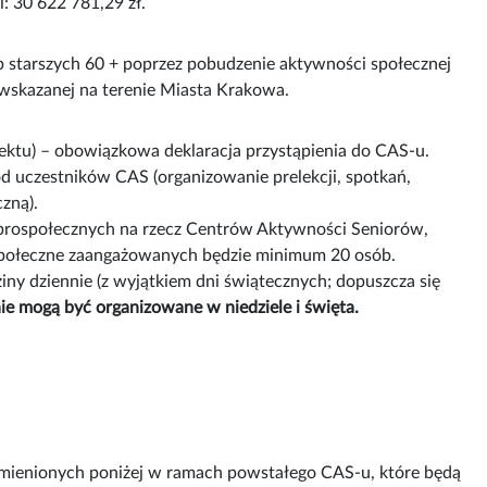
: 30 622 781,29 zł.
b starszych 60 + poprzez pobudzenie aktywności społecznej
wskazanej na terenie Miasta Krakowa.
ojektu) – obowiązkowa deklaracja przystąpienia do CAS-u.
d uczestników CAS (organizowanie prelekcji, spotkań,
zną).
prospołecznych na rzecz Centrów Aktywności Seniorów,
rospołeczne zaangażowanych będzie minimum 20 osób.
iny dziennie (z wyjątkiem dni świątecznych; dopuszcza się
nie mogą być organizowane w niedziele i święta.
mienionych poniżej w ramach powstałego CAS-u, które będą