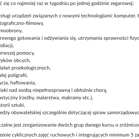
 się co najmniej raz w tygodniu po jednej godzinie zegarowej:
sługi urządzeń związanych z nowymi technologiami: komputer, t
tograficzno-filmowy,
moobrony,
rowego gotowania i odżywiania się, utrzymania sprawności fizyczn
diacji,
erwszej pomocy,
zyków obcych,
iałań proekologicznych,
łej poligrafii,
ycia, haftowania,
ieki nad osobą niepełnosprawną i obłożnie chorą,
astyczny (rzeźby, malarstwa, makramy etc.),
storii sztuki,
edzy obywatelskiej szczególnie dotyczącej spraw samorządowyc
zalne jest zorganizowanie dwóch grup danego kursu o zróżni
enie cyklicznych zajęć ruchowych i integrujących minimum 5 zaj