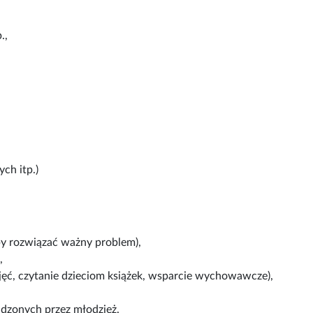
.,
ch itp.)
by rozwiązać ważny problem),
,
ajęć, czytanie dzieciom książek, wsparcie wychowawcze),
adzonych przez młodzież.