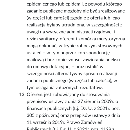
epidemicznego lub epidemii, z powodu którego
zadanie publiczne mogłoby nie być zrealizowane
(w części lub całości) zgodnie z ofertą lub jego
realizacja byłaby utrudniona, w szczególności z
uwagi na wytyczne administracji rządowej i
reżim sanitarny, oferent i komórka merytoryczna
mogą dokonać, w trybie roboczym stosownych
ustaleń – w tym poprzez korespondencję
mailową i bez konieczności zawierania aneksu
do umowy dotacyjnej – oraz ustalić w
szczególności alternatywny sposób realizacji
zadania publicznego (w części lub całości), w
tym osiągania założonych rezultatów.
Oferent jest zobowiązany do stosowania
przepisów ustawy z dnia 27 sierpnia 2009r. o
finansach publicznych (t.j. Dz. U. z 2021r. poz.
305 z późn. zm.) oraz przepisów ustawy z dnia
11 września 2019r. Prawo Zamówień
Publicznych (t.j. Dz. U. z 2021r. poz. 1129 z