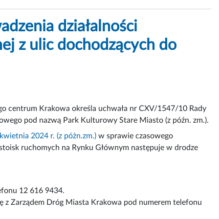
adzenia działalności
j z ulic dochodzących do
słego centrum Krakowa określa uchwała nr CXV/1547/10 Rady
rowego pod nazwą Park Kulturowy Stare Miasto (z późn. zm.).
ietnia 2024 r. (z póżn.zm.)
w sprawie czasowego
 stoisk ruchomych na Rynku Głównym następuje w drodze
efonu 12 616 9434.
ię z Zarządem Dróg Miasta Krakowa pod numerem telefonu