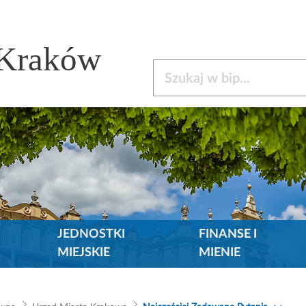
 Kraków
Szukaj w bip
JEDNOSTKI
FINANSE I
MIEJSKIE
MIENIE