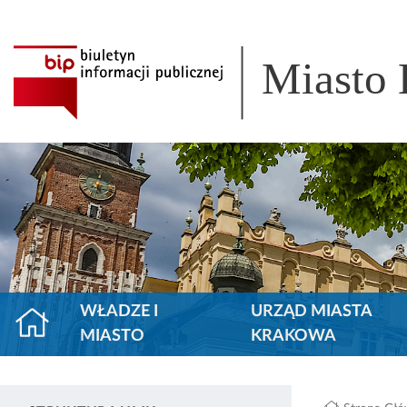
Miasto
WŁADZE I
URZĄD MIASTA
MIASTO
KRAKOWA