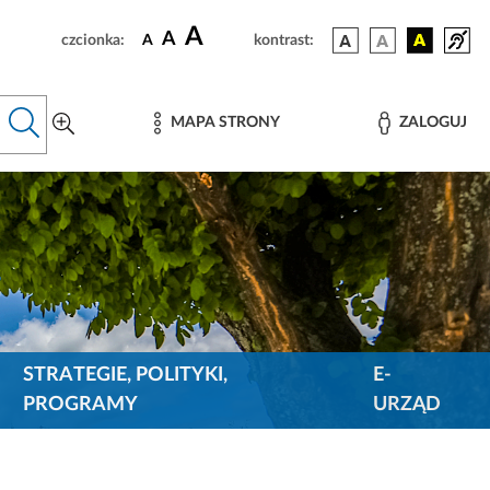
A
A
czcionka:
A
kontrast:
MAPA STRONY
ZALOGUJ
STRATEGIE, POLITYKI,
E-
PROGRAMY
URZĄD