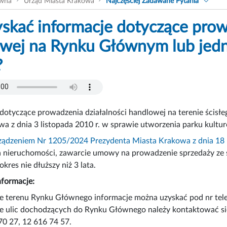
ówna
Urząd Miasta Krakowa
Najczęściej Zadawane Pytania
yskać informacje dotyczące prow
wej na Rynku Głównym lub jedne
?
 dotyczące prowadzenia działalności handlowej na terenie ści
a z dnia 3 listopada 2010 r. w sprawie utworzenia parku kultu
ządzeniem Nr 1205/2024 Prezydenta Miasta Krakowa z dnia 18 kw
a nieruchomości, zawarcie umowy na prowadzenie sprzedaży ze
okres nie dłuższy niż 3 lata.
formacje:
e terenu Rynku Głównego informacje można uzyskać pod nr tel
e ulic dochodzących do Rynku Głównego należy kontaktować s
70 27, 12 616 74 57.