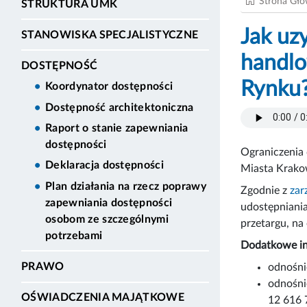
Strona Gł
STRUKTURA UMK
Jak uz
STANOWISKA SPECJALISTYCZNE
handlo
DOSTĘPNOŚĆ
Rynku
Koordynator dostępności
Dostępność architektoniczna
Raport o stanie zapewniania
dostępności
Ograniczenia
Deklaracja dostępności
Miasta Krakow
Plan działania na rzecz poprawy
Zgodnie z
zar
zapewniania dostępności
udostępniani
osobom ze szczególnymi
przetargu, na 
potrzebami
Dodatkowe in
PRAWO
odnośni
odnośni
OŚWIADCZENIA MAJĄTKOWE
12 616 