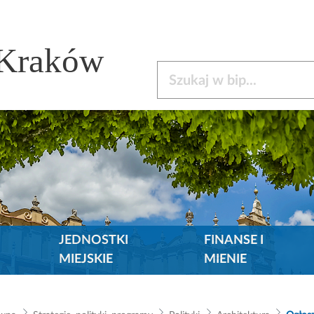
 Kraków
Szukaj w bip
JEDNOSTKI
FINANSE I
MIEJSKIE
MIENIE