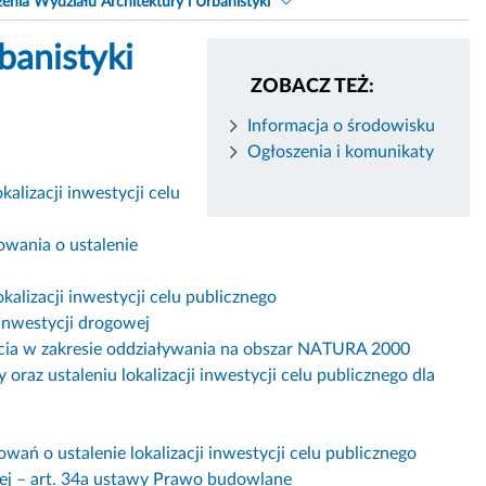
enia Wydziału Architektury i Urbanistyki
banistyki
ZOBACZ TEŻ:
Informacja o środowisku
Ogłoszenia i komunikaty
alizacji inwestycji celu
wania o ustalenie
alizacji inwestycji celu publicznego
inwestycji drogowej
ęcia w zakresie oddziaływania na obszar NATURA 2000
az ustaleniu lokalizacji inwestycji celu publicznego dla
i
ń o ustalenie lokalizacji inwestycji celu publicznego
znej – art. 34a ustawy Prawo budowlane