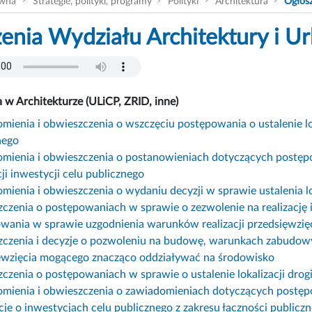
ówna
Strategie, polityki, programy
Polityki
Architektura
Ogłosz
enia Wydziału Architektury i Ur
w Architekturze (ULiCP, ZRID, inne)
mienia i obwieszczenia o wszczęciu postępowania o ustalenie lok
nego
mienia i obwieszczenia o postanowieniach dotyczących postępo
cji inwestycji celu publicznego
ienia i obwieszczenia o wydaniu decyzji w sprawie ustalenia lok
czenia o postępowaniach w sprawie o zezwolenie na realizację 
wania w sprawie uzgodnienia warunków realizacji przedsięwzi
czenia i decyzje o pozwoleniu na budowę, warunkach zabudowy or
ęwzięcia mogącego znacząco oddziaływać na środowisko
czenia o postępowaniach w sprawie o ustalenie lokalizacji drog
mienia i obwieszczenia o zawiadomieniach dotyczących postępowa
cje o inwestycjach celu publicznego z zakresu łączności public