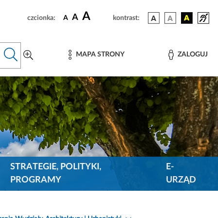
A
A
czcionka:
A
kontrast:
MAPA STRONY
ZALOGUJ
STRATEGIE, POLITYKI,
E-
PROGRAMY
URZĄD