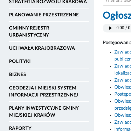
Strona Gł
STRATEGIA ROZWOJU KRAKOWA
Ogłosz
PLANOWANIE PRZESTRZENNE
GMINNY REJESTR
URBANISTYCZNY
Postępowania 
UCHWAŁA KRAJOBRAZOWA
Zawiado
publicz
POLITYKI
Zawiado
lokaliza
BIZNES
Zawiadom
Obwiesz
GEODEZJA I MIEJSKI SYSTEM
Postępo
INFORMACJI PRZESTRZENNEJ
Obwiesz
przedsi
PLANY INWESTYCYJNE GMINY
Obwiesz
MIEJSKIEJ KRAKÓW
Zawiado
RAPORTY
Informa