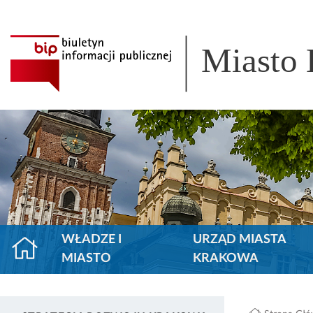
Miasto
WŁADZE I
URZĄD MIASTA
MIASTO
KRAKOWA