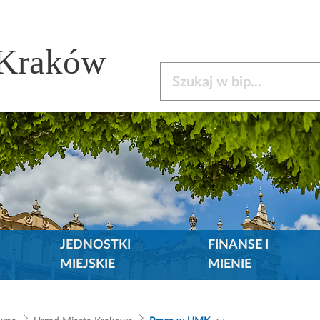
 Kraków
Szukaj w bip
JEDNOSTKI
FINANSE I
MIEJSKIE
MIENIE