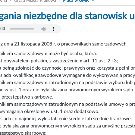
ówna
Urząd Miasta Krakowa
Praca w UMK
nia niezbędne dla stanowisk u
 z dnia 21 listopada 2008 r. o pracownikach samorządowych
ikiem samorządowym może być osoba, która:
st obywatelem polskim, z zastrzeżeniem art. 11 ust. 2 i 3;
 pełną zdolność do czynności prawnych oraz korzysta z pełni p
siada kwalifikacje zawodowe wymagane do wykonywania pracy
ikiem samorządowym zatrudnionym na podstawie wyboru lub p
ne w ust. 1 oraz nie była skazana prawomocnym wyrokiem sądu z
 przestępstwo skarbowe.
ikiem samorządowym zatrudnionym na podstawie umowy o prac
 wymagania określone w ust. 1 oraz dodatkowo:
siada co najmniej wykształcenie średnie lub średnie branżowe;
e była skazana prawomocnym wyrokiem sądu za umyślne przestę
zestępstwo skarbowe;