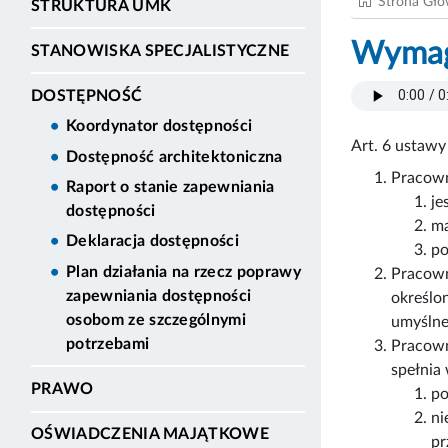
Strona Gł
STRUKTURA UMK
Wymaga
STANOWISKA SPECJALISTYCZNE
DOSTĘPNOŚĆ
Koordynator dostępności
Art. 6 ustawy
Dostępność architektoniczna
Pracown
Raport o stanie zapewniania
je
dostępności
ma
Deklaracja dostępności
po
Plan działania na rzecz poprawy
Pracown
zapewniania dostępności
określo
osobom ze szczególnymi
umyślne
potrzebami
Pracown
spełnia
PRAWO
po
ni
OŚWIADCZENIA MAJĄTKOWE
pr