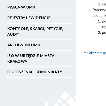
ci
PRACA W UMK
Pracown
osoba, k
REJESTRY I EWIDENCJE
po
zg
KONTROLE, SKARGI, PETYCJE,
po
AUDYT
ARCHIWUM UMK
Pokaż metkę
ISO W URZĘDZIE MIASTA
KRAKOWA
OGŁOSZENIA I KOMUNIKATY