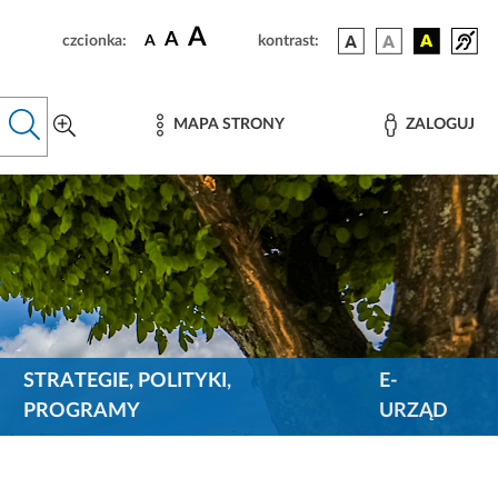
A
A
czcionka:
A
kontrast:
MAPA STRONY
ZALOGUJ
STRATEGIE, POLITYKI,
E-
PROGRAMY
URZĄD