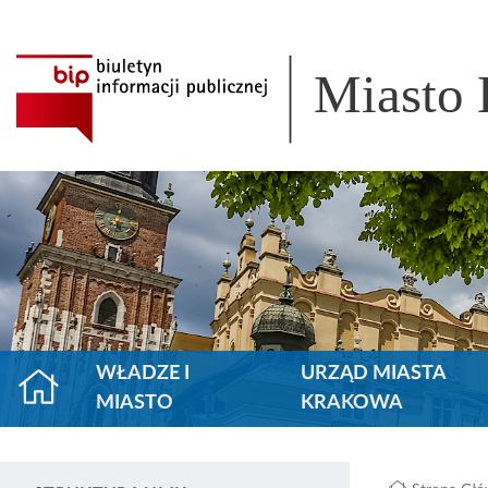
Miasto
WŁADZE I
URZĄD MIASTA
MIASTO
KRAKOWA