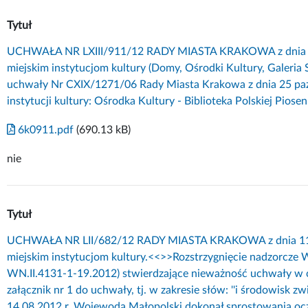
Tytuł
UCHWAŁA NR LXIII/911/12 RADY MIASTA KRAKOWA z dnia 19 
miejskim instytucjom kultury (Domy, Ośrodki Kultury, Galeria 
uchwały Nr CXIX/1271/06 Rady Miasta Krakowa z dnia 25 paźd
instytucji kultury: Ośrodka Kultury - Biblioteka Polskiej Piosen
6k0911.pdf
(690.13 kB)
nie
Tytuł
UCHWAŁA NR LII/682/12 RADY MIASTA KRAKOWA z dnia 11 li
miejskim instytucjom kultury.<<
>>Rozstrzygnięcie nadzorcze 
WN.II.4131-1-19.2012) stwierdzające nieważność uchwały w c
załącznik nr 1 do uchwały, tj. w zakresie słów: ''i środowisk zw
14.08.2012 r. Wojewoda Małopolski dokonał sprostowania oczy