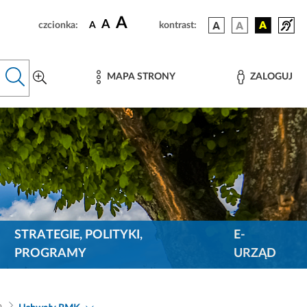
A
A
czcionka:
A
kontrast:
MAPA STRONY
ZALOGUJ
STRATEGIE, POLITYKI,
E-
PROGRAMY
URZĄD