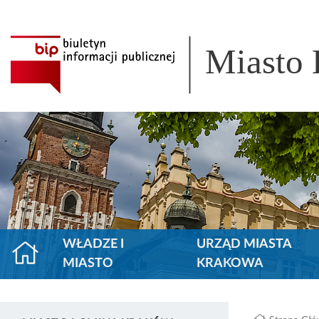
Miasto
WŁADZE I
URZĄD MIASTA
MIASTO
KRAKOWA