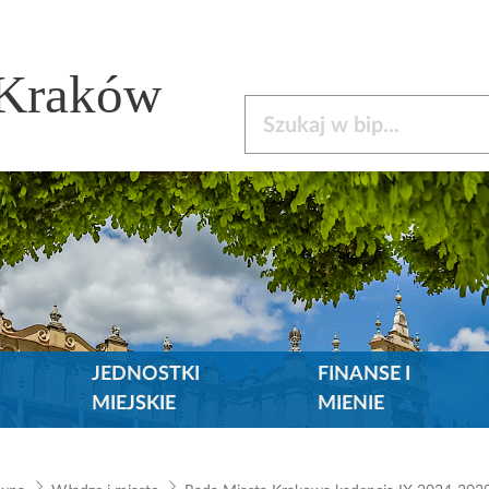
 Kraków
Szukaj w bip
JEDNOSTKI
FINANSE I
MIEJSKIE
MIENIE