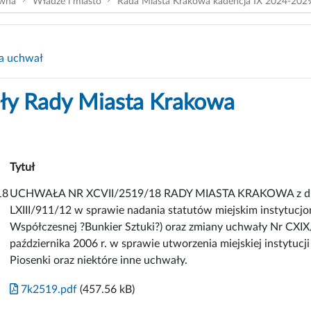
ówna
Władze i miasto
Rada Miasta Krakowa kadencja IX 2024-202
a uchwał
y Rady Miasta Krakowa
Tytuł
18
UCHWAŁA NR XCVII/2519/18 RADY MIASTA KRAKOWA z dnia 
LXIII/911/12 w sprawie nadania statutów miejskim instytucjom
Współczesnej ?Bunkier Sztuki?) oraz zmiany uchwały Nr CXI
października 2006 r. w sprawie utworzenia miejskiej instytucji
Piosenki oraz niektóre inne uchwały.
7k2519.pdf
(457.56 kB)