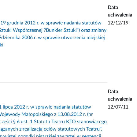
Data
uchwalenia
grudnia 2012 r. w sprawie nadania statutów
12/12/19
Sztuki Współczesnej ?Bunkier Sztuki'') oraz zmiany
ziernika 2006 r. w sprawie utworzenia miejskiej
ki.
Data
uchwalenia
pca 2012 r. w sprawie nadania statutów
12/07/11
Wojewody Małopolskiego z 13.08.2012 r. (nr
zęści § 6 ust. 1 Statutu Teatru KTO stanowiącego
iązanych z realizacją celów statutowych Teatru''.
wistej pomyłki pisarskiej zawartej w sentencji