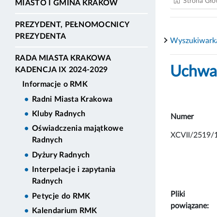
Strona Gł
MIASTO I GMINA KRAKÓW
PREZYDENT, PEŁNOMOCNICY
PREZYDENTA
Wyszukiwark
RADA MIASTA KRAKOWA
Uchwał
KADENCJA IX 2024-2029
Informacje o RMK
Radni Miasta Krakowa
Kluby Radnych
Numer
Oświadczenia majątkowe
XCVII/2519/
Radnych
Dyżury Radnych
Interpelacje i zapytania
Radnych
Pliki
Petycje do RMK
powiązane:
Kalendarium RMK