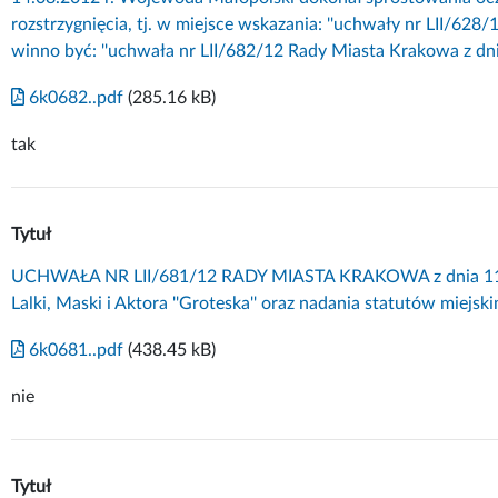
rozstrzygnięcia, tj. w miejsce wskazania: ''uchwały nr LII/628/
winno być: ''uchwała nr LII/682/12 Rady Miasta Krakowa z dnia 
6k0682..pdf
(285.16 kB)
tak
Tytuł
UCHWAŁA NR LII/681/12 RADY MIASTA KRAKOWA z dnia 11 li
Lalki, Maski i Aktora ''Groteska'' oraz nadania statutów miejsk
6k0681..pdf
(438.45 kB)
nie
Tytuł