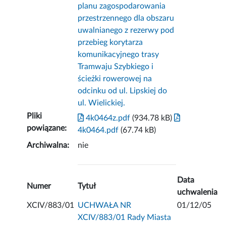
planu zagospodarowania
przestrzennego dla obszaru
uwalnianego z rezerwy pod
przebieg korytarza
komunikacyjnego trasy
Tramwaju Szybkiego i
ścieżki rowerowej na
odcinku od ul. Lipskiej do
ul. Wielickiej.
Pliki
4k0464z.pdf
(934.78 kB)
powiązane:
4k0464.pdf
(67.74 kB)
Archiwalna:
nie
Data
Numer
Tytuł
uchwalenia
XCIV/883/01
UCHWAŁA NR
01/12/05
XCIV/883/01 Rady Miasta