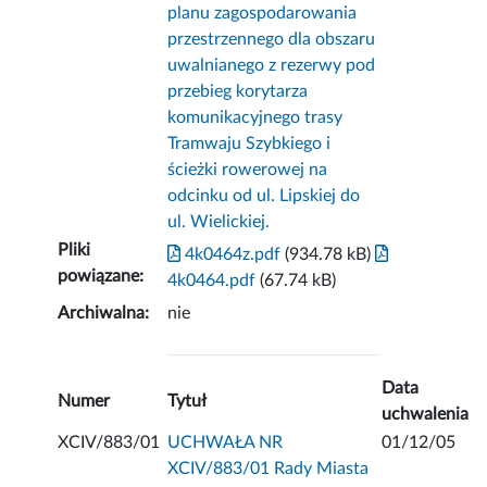
planu zagospodarowania
przestrzennego dla obszaru
uwalnianego z rezerwy pod
przebieg korytarza
komunikacyjnego trasy
Tramwaju Szybkiego i
ścieżki rowerowej na
odcinku od ul. Lipskiej do
ul. Wielickiej.
Pliki
4k0464z.pdf
(934.78 kB)
powiązane:
4k0464.pdf
(67.74 kB)
Archiwalna:
nie
Data
Numer
Tytuł
uchwalenia
XCIV/883/01
UCHWAŁA NR
01/12/05
XCIV/883/01 Rady Miasta